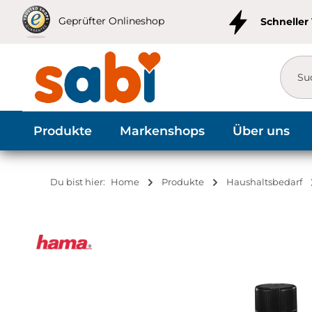
m Hauptinhalt springen
Zur Suche springen
Zur Hauptnavigation springen
Geprüfter Onlineshop
Schneller
Produkte
Markenshops
Über uns
Du bist hier:
Home
Produkte
Haushaltsbedarf
Bildergalerie überspringen