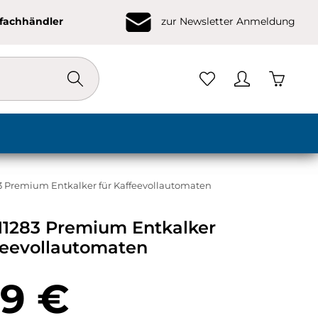
ofachhändler
zur Newsletter Anmeldung
Warenko
3 Premium Entkalker für Kaffeevollautomaten
11283 Premium Entkalker
feevollautomaten
eis:
99 €