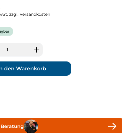
k
MwSt. zzgl. Versandkosten
ügbar
 Anzahl: Gib den gewünschten Wert ei
In den Warenkorb
 Beratung