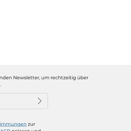
lächen um die Anzahl zu erhöhen oder
nden Newsletter, um rechtzeitig über
.
stimmungen
zur