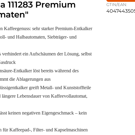
a 111283 Premium
GTIN/EAN:
404744350
omaten"
ten Kaffeegenuss: sehr starker Premium-Entkalker
ll- und Halbautomaten, Siebträger- und
s verhindert ein Aufschäumen der Lösung, selbst
Gasdruck
nsäure-Entkalker löst bereits während des
mmt die Ablagerungen aus
ssigentkalker greift Metall- und Kunststoffteile
nd längere Lebensdauer von Kaffeevollautomat,
lässt keinen negativen Eigengeschmack – kein
h für Kaffeepad-, Filter- und Kapselmaschinen