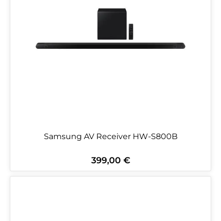
Samsung AV Receiver HW-S800B
399,00 €
Regulärer Preis: