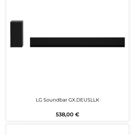
LG Soundbar GX.DEUSLLK
538,00 €
Regulärer Preis: