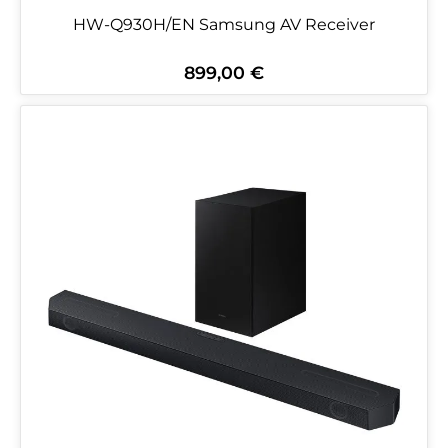
HW-Q930H/EN Samsung AV Receiver
899,00 €
Regulärer Preis: