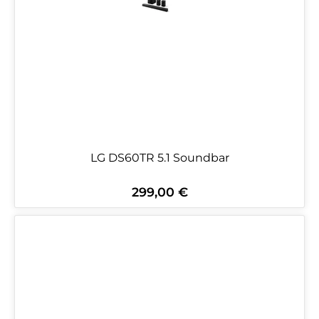
LG DS60TR 5.1 Soundbar
299,00 €
Regulärer Preis: