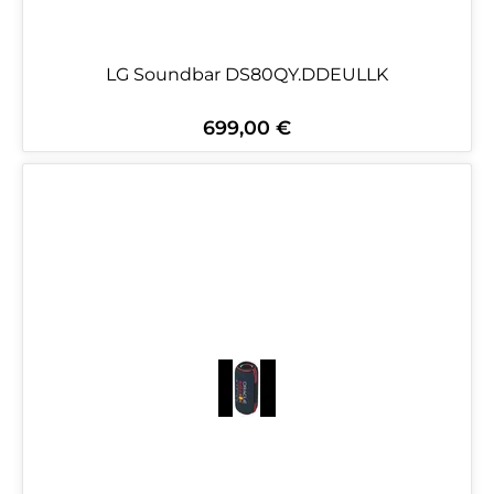
LG Soundbar DS80QY.DDEULLK
699,00 €
Regulärer Preis: