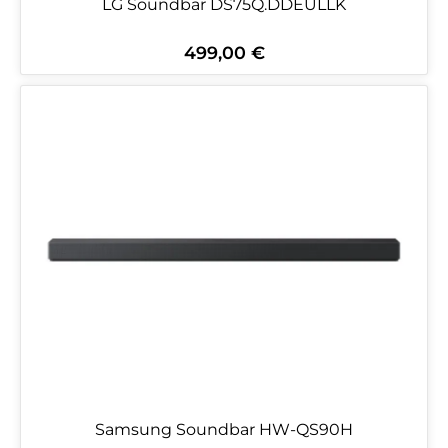
LG Soundbar DS75Q.DDEULLK
499,00 €
Regulärer Preis:
Samsung Soundbar HW-QS90H