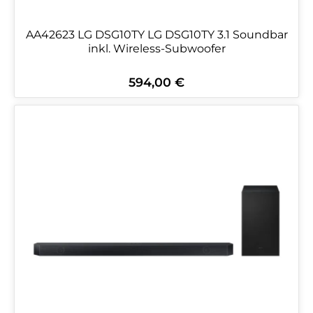
AA42623 LG DSG10TY LG DSG10TY 3.1 Soundbar
inkl. Wireless-Subwoofer
594,00 €
Regulärer Preis: