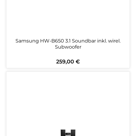
Samsung HW-B650 3.1 Soundbar inkl. wirel.
Subwoofer
259,00 €
Regulärer Preis: