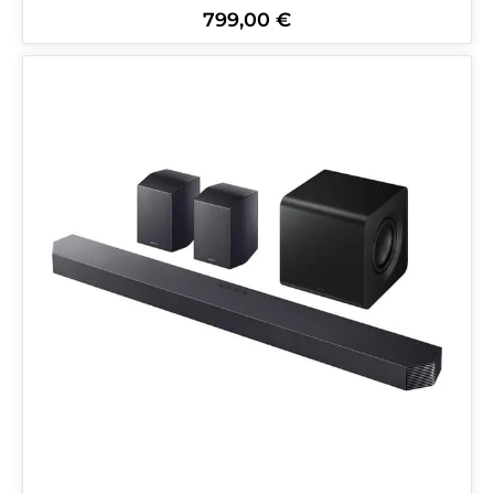
799,00 €
Regulärer Preis: