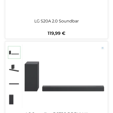
LG S20A 2.0 Soundbar
119,99 €
Regulärer Preis: