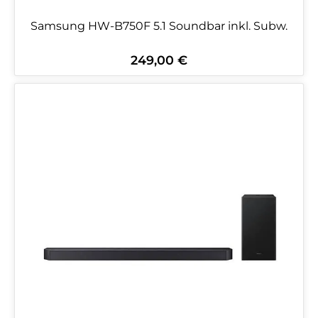
Samsung HW-B750F 5.1 Soundbar inkl. Subw.
249,00 €
Regulärer Preis: