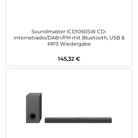
Soundmaster ICD1050SW CD-
Internetradio/DAB+/FM mit Bluetooth, USB &
MP3-Wiedergabe
145,32 €
Regulärer Preis: