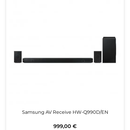
Samsung AV Receive HW-Q990D/EN
999,00 €
Regulärer Preis: