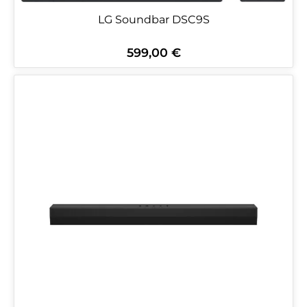
LG Soundbar DSC9S
599,00 €
Regulärer Preis: