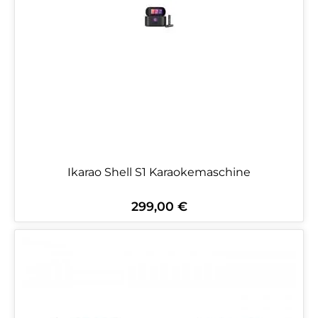
Ikarao Shell S1 Karaokemaschine
299,00 €
Regulärer Preis: