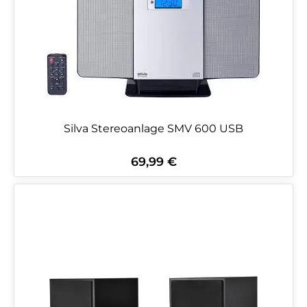
Silva Stereoanlage SMV 600 USB
69,99 €
Regulärer Preis: