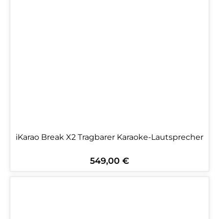
iKarao Break X2 Tragbarer Karaoke-Lautsprecher
549,00 €
Regulärer Preis: