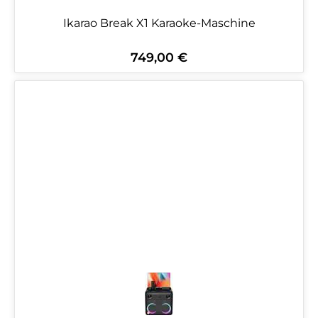
Ikarao Break X1 Karaoke-Maschine
749,00 €
Regulärer Preis: