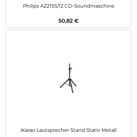
Philips AZ215S/12 CD-Soundmaschine
50,82 €
Regulärer Preis:
iKarao Lautsprecher Stand Stativ Metall