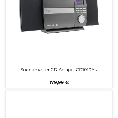
Soundmaster CD-Anlage ICD1010AN
179,99 €
Regulärer Preis: