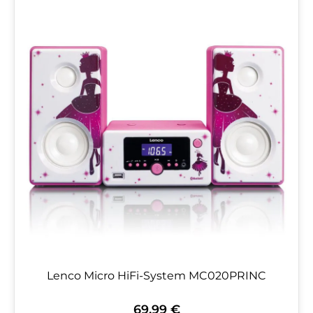
Lenco Micro HiFi-System MC020PRINC
69,99 €
Regulärer Preis: