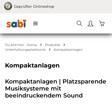
Zum Hauptinhalt springen
Geprüfter Onlineshop
Waren
Du bist hier:
Home
Produkte
Unterhaltungselektronik
Kompaktanlagen
Kompaktanlagen
Kompaktanlagen | Platzsparende
Musiksysteme mit
beeindruckendem Sound