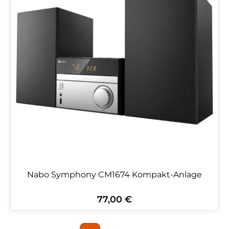
Nabo Symphony CM1674 Kompakt-Anlage
77,00 €
Regulärer Preis: