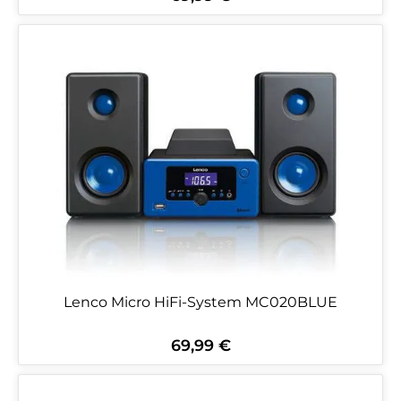
Lenco Micro HiFi-System MC020BLUE
69,99 €
Regulärer Preis: