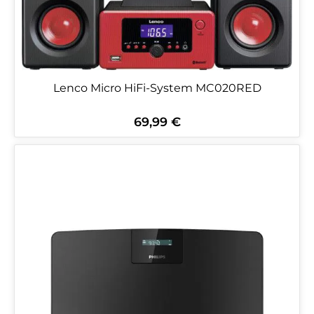
Lenco Micro HiFi-System MC020RED
69,99 €
Regulärer Preis: