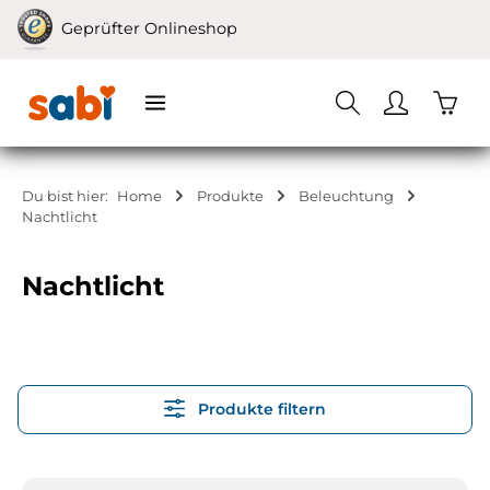
Zum Hauptinhalt springen
Geprüfter Onlineshop
Waren
Du bist hier:
Home
Produkte
Beleuchtung
Nachtlicht
Nachtlicht
Produkte filtern