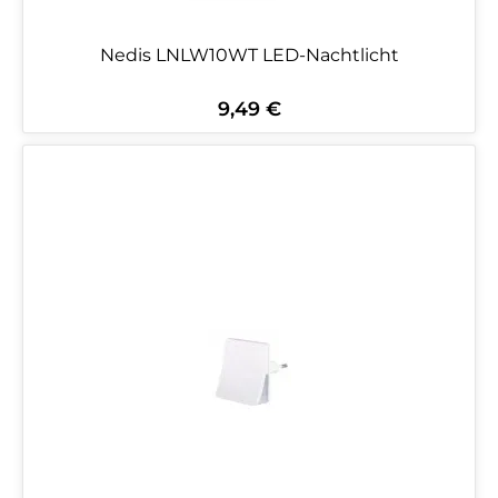
Nedis LNLW10WT LED-Nachtlicht
9,49 €
Regulärer Preis: