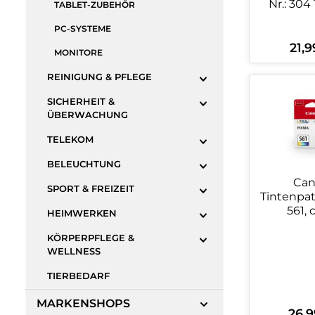
Nr.: 304 
TABLET-ZUBEHÖR
PC-SYSTEME
21,9
Regulä
MONITORE
REINIGUNG & PFLEGE
Produ
SICHERHEIT &
ÜBERWACHUNG
TELEKOM
BELEUCHTUNG
Ca
SPORT & FREIZEIT
Tintenpat
561, 
HEIMWERKEN
KÖRPERPFLEGE &
WELLNESS
TIERBEDARF
MARKENSHOPS
26,9
Regulä