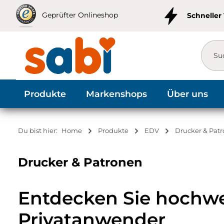
m Hauptinhalt springen
Zur Suche springen
Zur Hauptnavigation springen
Geprüfter Onlineshop
Schneller
Produkte
Markenshops
Über uns
Du bist hier:
Home
Produkte
EDV
Drucker & Pat
Drucker & Patronen
Entdecken Sie hochwe
Privatanwender