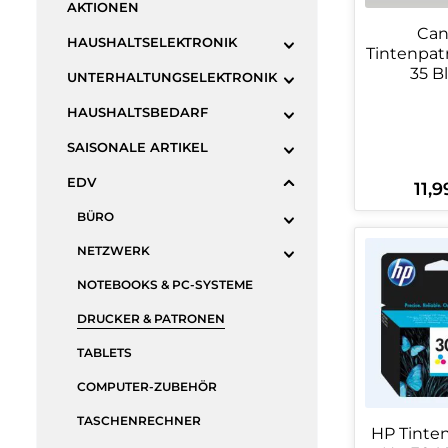
AKTIONEN
Ca
HAUSHALTSELEKTRONIK
Tintenpatron
35 B
UNTERHALTUNGSELEKTRONIK
HAUSHALTSBEDARF
SAISONALE ARTIKEL
EDV
11,9
Regul
BÜRO
Produ
NETZWERK
NOTEBOOKS & PC-SYSTEME
DRUCKER & PATRONEN
TABLETS
COMPUTER-ZUBEHÖR
TASCHENRECHNER
HP Tinte