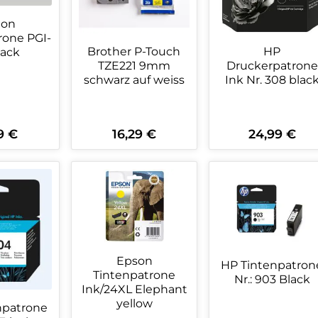
non
e PGI-
Brother P-Touch
HP
lack
TZE221 9mm
Druckerpatrone
schwarz auf weiss
Ink Nr. 308 blac
9 €
16,29 €
24,99 €
ärer Preis:
Regulärer Preis:
Regulärer Preis:
kt Anzahl: Gib den gewünschten Wert 
Produkt Anzahl: Gib den ge
Produkt An
Epson
HP Tintenpatron
Tintenpatrone
Nr.: 903 Black
Ink/24XL Elephant
yellow
npatrone