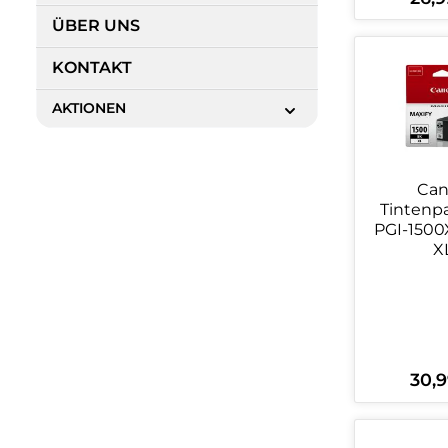
ÜBER UNS
Produ
KONTAKT
AKTIONEN
Ca
Tintenp
PGI-1500
X
30,9
Regulä
Produ