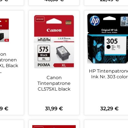
kt Anzahl: Gib den gewünschten Wert 
Produkt Anzahl: Gib den ge
Produkt An
non
atronen
XL Black
HP Tintenpatron
L
Ink Nr. 303 color
Canon
Tintenpatrone
CL575XL black
9 €
31,99 €
32,29 €
rer Preis:
Regulärer Preis:
Regulärer Preis:
kt Anzahl: Gib den gewünschten Wert 
Produkt Anzahl: Gib den ge
Produkt An