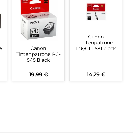
Canon
Tintenpatrone
e
Canon
Ink/CLI-581 black
Tintenpatrone PG-
545 Black
19,99 €
14,29 €
Regulärer Preis:
Regulärer Preis:
ein oder benutze die Schaltflächen 
wünschten Wert ein oder benutze die
zahl: Gib den gewünschten Wert ein o
Produkt Anzahl: Gib den gewüns
Produkt Anzahl: