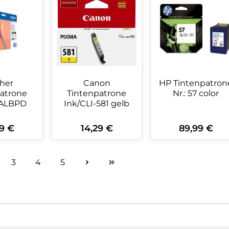
her
Canon
HP Tintenpatron
atrone
Tintenpatrone
Nr.: 57 color
VALBPD
Ink/CLI-581 gelb
9 €
14,29 €
89,99 €
rer Preis:
Regulärer Preis:
Regulärer Preis:
kt Anzahl: Gib den gewünschten Wert 
Produkt Anzahl: Gib den ge
Produkt An
3
4
5
ite
Seite
Seite
Seite