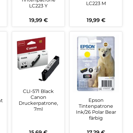
LC223 M
LC223 Y
19,99 €
19,99 €
Regulärer Preis:
Regulärer Preis:
ein oder benutze die Schaltflächen 
wünschten Wert ein oder benutze die
zahl: Gib den gewünschten Wert ein o
Produkt Anzahl: Gib den gewüns
Produkt Anzahl:
CLI-571 Black
Canon
Epson
nt
Druckerpatrone,
Tintenpatrone
7ml
Ink/26 Polar Bear
färbig
15,69 €
17,29 €
Regulärer Preis:
Regulärer Preis: