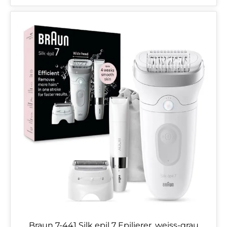
Braun 7-441 Silk epil 7 Epilierer, weiss-grau