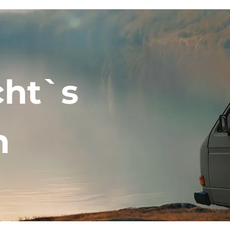
cht`s
h