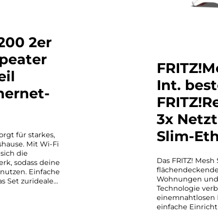
200 2er
epeater
FRITZ!M
il
Int. bes
hernet-
FRITZ!R
3x Netzt
Slim-Et
rgt für starkes,
hause. Mit Wi-Fi
sich die
Das FRITZ! Mesh S
rk, sodass deine
flächendeckende
nutzen. Einfache
Wohnungen und H
s Set zuridealen
Technologie verb
mehreren
einemnahtlosen 
einfache Einrich
idealen Lösung 