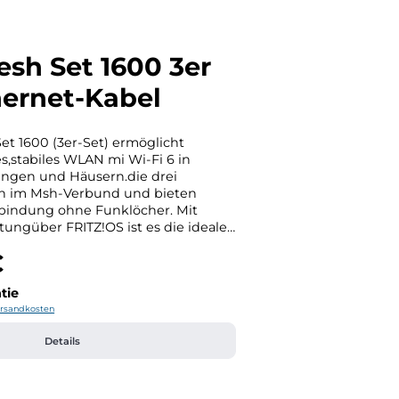
esh Set 1600 3er
hernet-Kabel
et 1600 (3er-Set) ermöglicht
,stabiles WLAN mi Wi-Fi 6 in
gen und Häusern.die drei
en im Msh-Verbund und bieten
rbindung ohne Funklöcher. Mit
tungüber FRITZ!OS ist es die ideale
 zuverlässige WLAN-Abdeckung im
€
ITZ!
95DE - 10559, Berlinwww.fritz.com
tie
Versandkosten
Details