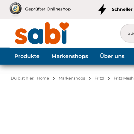
m Hauptinhalt springen
Zur Suche springen
Zur Hauptnavigation springen
Geprüfter Onlineshop
Schneller
Produkte
Markenshops
Über uns
Du bist hier:
Home
Markenshops
Fritz!
Fritz!Mesh