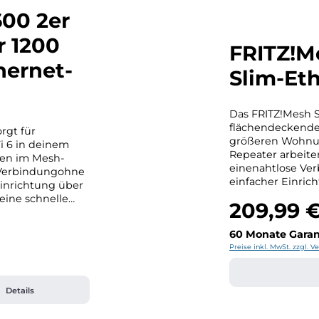
600 2er
r 1200
FRITZ!M
hernet-
Slim-Et
Das FRITZ!Mesh S
flächendeckendes
rgt für
größeren Wohnun
i 6 in deinem
Repeater arbeit
ten im Mesh-
einenahtlose Ve
 Verbindungohne
einfacher Einrich
Einrichtung über
Lösung für eine
 eine schnelle
209,99 
ganzen Zuhause. Hersteller-Kontakt FR
Regulärer Preis:
teller-
GmbHAlt-Moabit 
60 Monate Garan
Preise inkl. MwSt. zzgl. 
Details