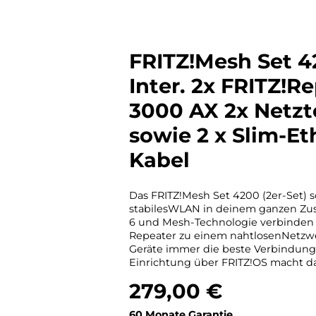
FRITZ!Mesh Set 4
Inter. 2x FRITZ!R
3000 AX 2x Netzte
sowie 2 x Slim-Et
Kabel
Das FRITZ!Mesh Set 4200 (2er-Set) so
stabilesWLAN in deinem ganzen Zus
6 und Mesh-Technologie verbinden 
Repeater zu einem nahtlosenNetzwe
Geräte immer die beste Verbindung
Einrichtung über FRITZ!OS macht da
Lösung für zuverlässiges WLAN in 
279,00 €
Räumen. Hersteller-Kontakt FRITZ! GmbHAlt-Moabit
Regulärer Preis:
95DE - 10559, Berlinwww.fritz.com
60 Monate Garantie