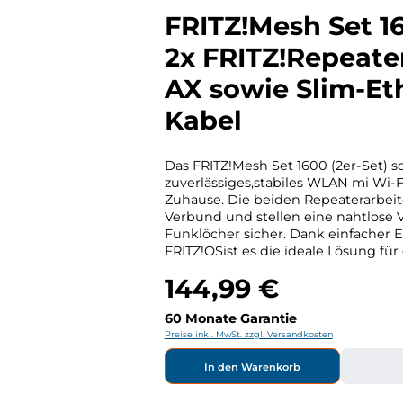
FRITZ!Mesh Set 1
2x FRITZ!Repeate
AX sowie Slim-Et
Kabel
Das FRITZ!Mesh Set 1600 (2er-Set) so
zuverlässiges,stabiles WLAN mi Wi-F
Zuhause. Die beiden Repeaterarbei
Verbund und stellen eine nahtlose
Funklöcher sicher. Dank einfacher 
FRITZ!OSist es die ideale Lösung für
und unkomplizierteWLAN-Erweiterung. Hers
144,99 €
Kontakt FRITZ! GmbHAlt-Moabit 95DE - 10559,
Regulärer Preis:
Berlinwww.fritz.com
60 Monate Garantie
Preise inkl. MwSt. zzgl. Versandkosten
In den Warenkorb