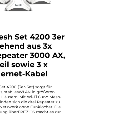
esh Set 4200 3er
tehend aus 3x
epeater 3000 AX,
eil sowie 3 x
hernet-Kabel
et 4200 (3er-Set) sorgt für
s, stabilesWLAN in größeren
äusern. Mit Wi-Fi 6und Mesh-
inden sich die drei Repeater zu
Netzwerk ohne Funklöcher. Die
tung überFRITZ!OS macht es zur
für maximale WLAN-Abdeckung im