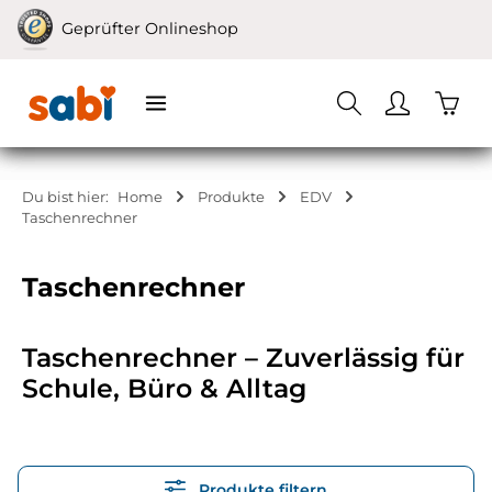
Zum Hauptinhalt springen
Geprüfter Onlineshop
Waren
Du bist hier:
Home
Produkte
EDV
Taschenrechner
Taschenrechner
Taschenrechner – Zuverlässig für
Schule, Büro & Alltag
Produkte filtern