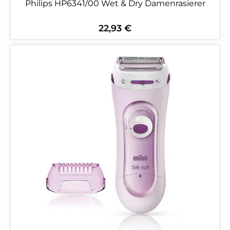
Philips HP6341/00 Wet & Dry Damenrasierer
22,93 €
Regulärer Preis: