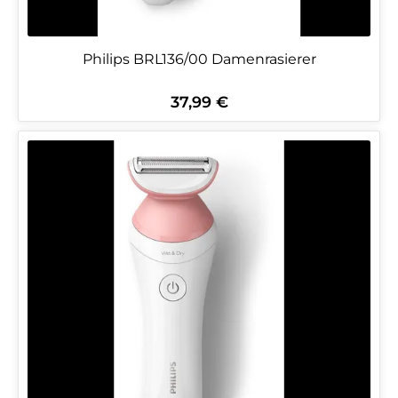
Philips BRL136/00 Damenrasierer
37,99 €
Regulärer Preis: