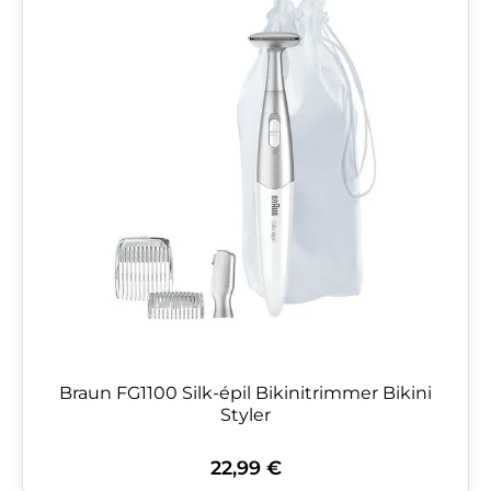
Braun FG1100 Silk-épil Bikinitrimmer Bikini
Styler
22,99 €
Regulärer Preis: