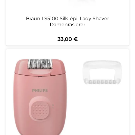
Braun LS5100 Silk-épil Lady Shaver
Damenrasierer
33,00 €
Regulärer Preis: