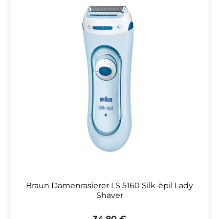
Braun Damenrasierer LS 5160 Silk-èpil Lady
Shaver
34,80 €
Regulärer Preis: