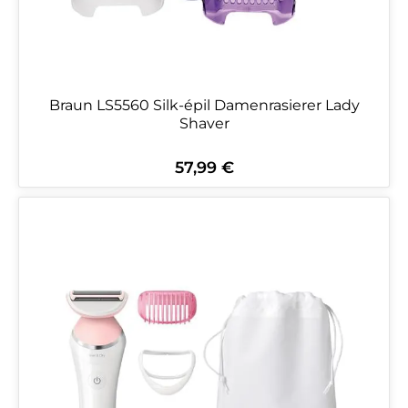
Braun LS5560 Silk-épil Damenrasierer Lady
Shaver
57,99 €
Regulärer Preis: