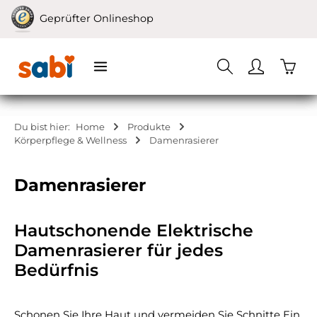
Zum Hauptinhalt springen
Geprüfter Onlineshop
Waren
Du bist hier:
Home
Produkte
Körperpflege & Wellness
Damenrasierer
Damenrasierer
Hautschonende Elektrische
Damenrasierer für jedes
Bedürfnis
Schonen Sie Ihre Haut und vermeiden Sie Schnitte Ein