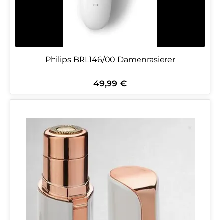
Philips BRL146/00 Damenrasierer
49,99 €
Regulärer Preis: