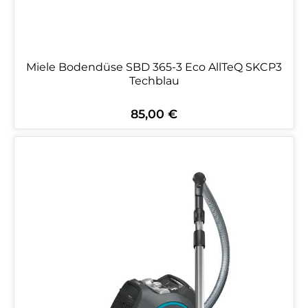
Miele Bodendüse SBD 365-3 Eco AllTeQ SKCP3
Techblau
85,00 €
Regulärer Preis: