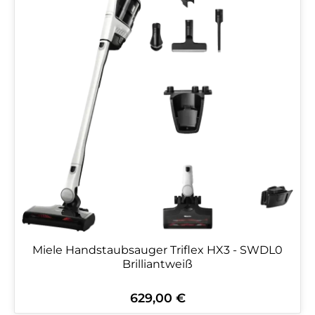
Miele Handstaubsauger Triflex HX3 - SWDL0
Brilliantweiß
629,00 €
Regulärer Preis: