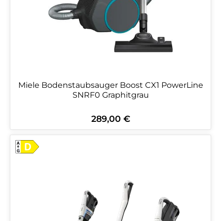
Miele Bodenstaubsauger Boost CX1 PowerLine
SNRF0 Graphitgrau
289,00 €
Regulärer Preis: