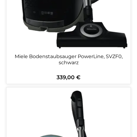
Miele Bodenstaubsauger PowerLine, SVZF0,
schwarz
339,00 €
Regulärer Preis: