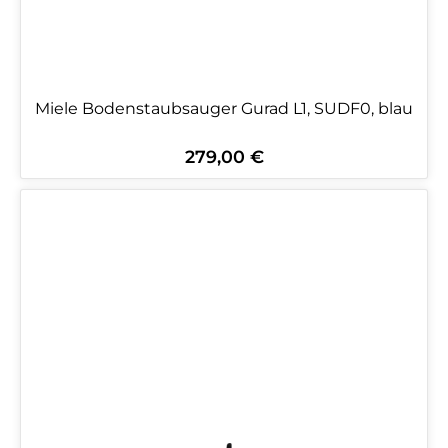
Miele Bodenstaubsauger Gurad L1, SUDF0, blau
279,00 €
Regulärer Preis: