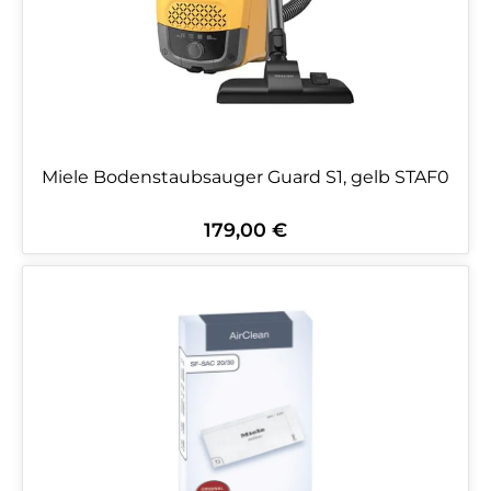
Miele Bodenstaubsauger Guard S1, gelb STAF0
179,00 €
Regulärer Preis: