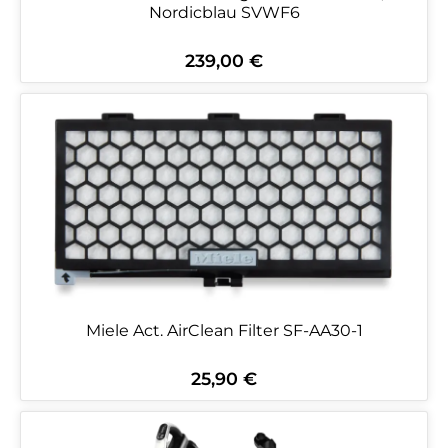
Nordicblau SVWF6
239,00 €
Regulärer Preis:
Miele Act. AirClean Filter SF-AA30-1
25,90 €
Regulärer Preis: