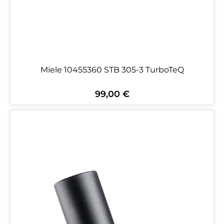
Miele 10455360 STB 305-3 TurboTeQ
99,00 €
Regulärer Preis: