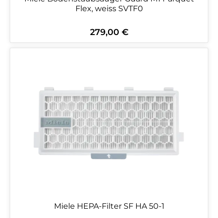
Flex, weiss SVTF0
279,00 €
Regulärer Preis:
Miele HEPA-Filter SF HA 50-1