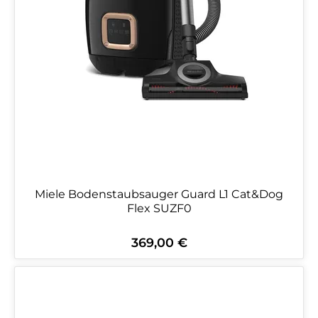
Miele Bodenstaubsauger Guard L1 Cat&Dog
Flex SUZF0
369,00 €
Regulärer Preis: