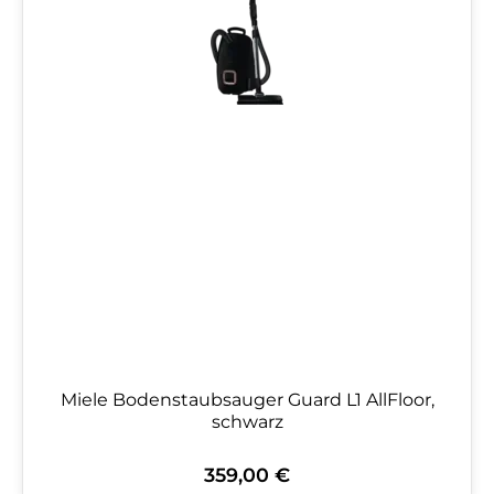
Miele Bodenstaubsauger Guard L1 AllFloor,
schwarz
359,00 €
Regulärer Preis: