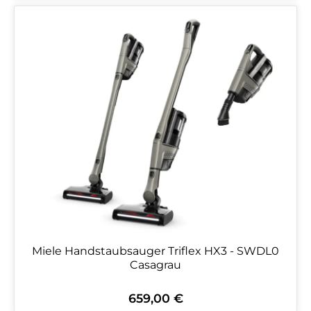
Miele Handstaubsauger Triflex HX3 - SWDL0
Casagrau
659,00 €
Regulärer Preis: