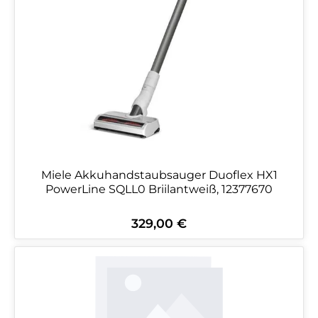
Miele Akkuhandstaubsauger Duoflex HX1
PowerLine SQLL0 Briilantweiß, 12377670
329,00 €
Regulärer Preis: