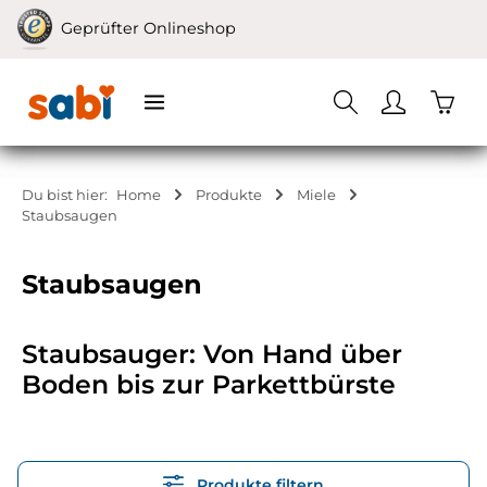
Zum Hauptinhalt springen
Geprüfter Onlineshop
Waren
Du bist hier:
Home
Produkte
Miele
Staubsaugen
Staubsaugen
Staubsauger: Von Hand über
Boden bis zur Parkettbürste
Produkte filtern