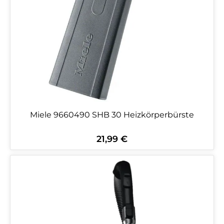
Miele 9660490 SHB 30 Heizkörperbürste
21,99 €
Regulärer Preis: