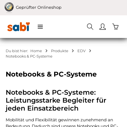
Zum Hauptinhalt springen
Geprüfter Onlineshop
Waren
Du bist hier:
Home
Produkte
EDV
Notebooks & PC-Systeme
Notebooks & PC-Systeme
Notebooks & PC-Systeme:
Leistungsstarke Begleiter für
jeden Einsatzbereich
Mobilität und Flexibilität gewinnen zunehmend an
Bedeutung. Dadurch sind unsere Notebooks und PC-