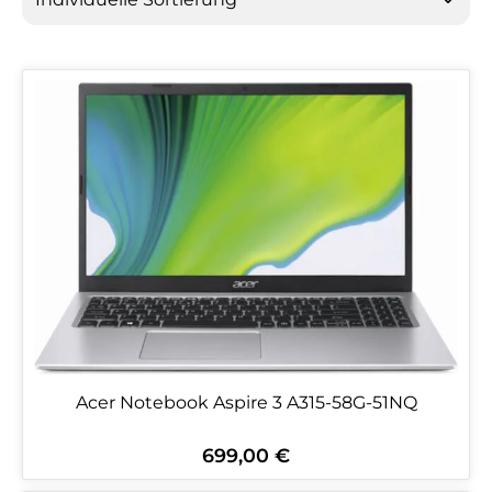
Acer Notebook Aspire 3 A315-58G-51NQ
699,00 €
Regulärer Preis: