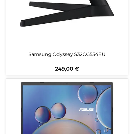
Samsung Odyssey S32CG554EU
249,00 €
Regulärer Preis: