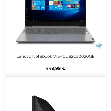
Lenovo Notebook V15-IGL 82C30020GE
449,99 €
Regulärer Preis: