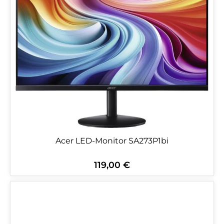
Acer LED-Monitor SA273P1bi
119,00 €
Regulärer Preis: