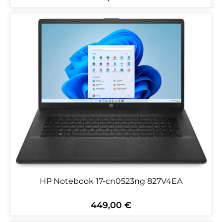
HP Notebook 17-cn0523ng 827V4EA
449,00 €
Regulärer Preis: