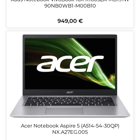
90NB0WB1-M00B10
949,00 €
Regulärer Preis:
Acer Notebook Aspire 5 (A514-54-30QP)
NX.A27EG.005