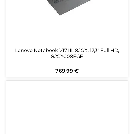
Lenovo Notebook V17 IIL 82GX, 17,3" Full HD,
82GX008EGE
769,99 €
Regulärer Preis: