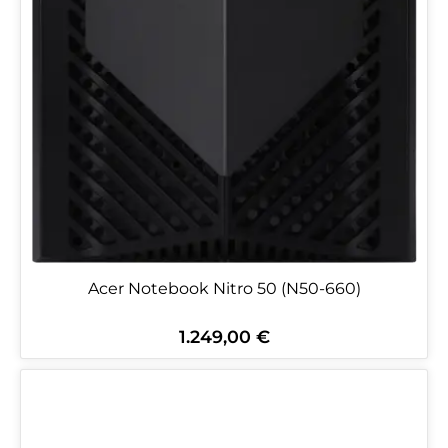
Acer Notebook Nitro 50 (N50-660)
1.249,00 €
Regulärer Preis: