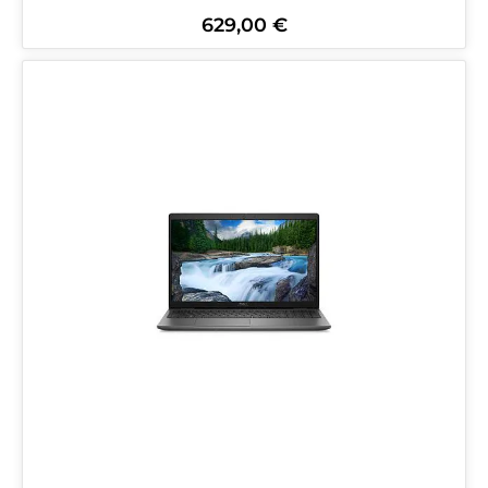
629,00 €
Regulärer Preis: