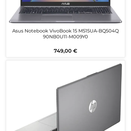
Asus Notebook VivoBook 15 M515UA-BQ504Q
90NB0U11-M009Y0
749,00 €
Regulärer Preis: