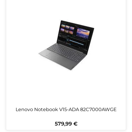
Lenovo Notebook V15-ADA 82C7000AWGE
579,99 €
Regulärer Preis: