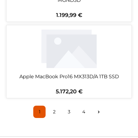
MGND3D
1.199,99 €
Regulärer Preis:
Apple MacBook Pro16 MX313D/A 1TB SSD
5.172,20 €
Regulärer Preis:
1
2
3
4
Seite
Seite
Seite
Seite