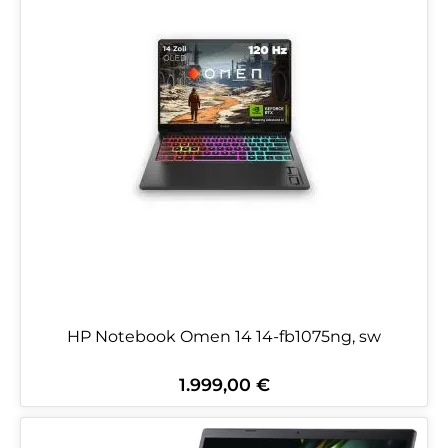
HP Notebook Omen 14 14-fb1075ng, sw
1.999,00 €
Regulärer Preis: