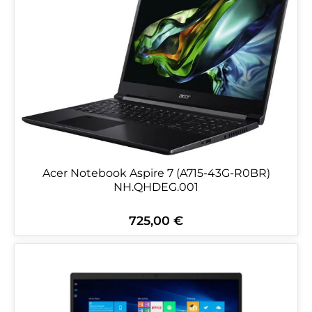
Acer Notebook Aspire 7 (A715-43G-R0BR)
NH.QHDEG.001
725,00 €
Regulärer Preis: