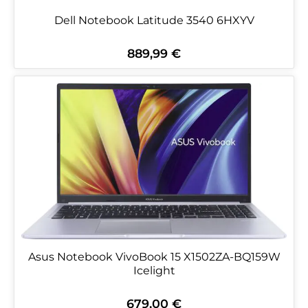
Dell Notebook Latitude 3540 6HXYV
889,99 €
Regulärer Preis:
Asus Notebook VivoBook 15 X1502ZA-BQ159W
Icelight
679,00 €
Regulärer Preis: