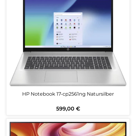
HP Notebook 17-cp2561ng Natursilber
599,00 €
Regulärer Preis: