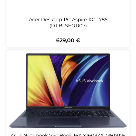
Acer Desktop-PC Aspire XC-1785
(DT.BLSEG.007)
629,00 €
Regulärer Preis:
Asus Notebook VivoBook 16X X1603ZA-MB191W