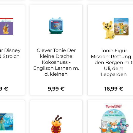
kt Anzahl: Gib den gewünschten Wert 
Produkt Anzahl: Gib den ge
Produkt An
ur Disney
Clever Tonie Der
Tonie Figur
d Strolch
kleine Drache
Mission: Rettung 
Kokosnuss -
den Bergen mit
Englisch Lernen m.
Uli, dem
d. kleinen
Leoparden
9 €
9,99 €
16,99 €
rer Preis:
Regulärer Preis:
Regulärer Preis:
kt Anzahl: Gib den gewünschten Wert 
Produkt Anzahl: Gib den ge
Produkt An