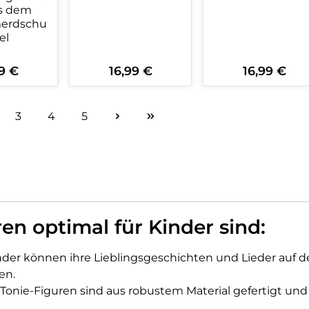
s dem
erdschu
el
9 €
16,99 €
16,99 €
rer Preis:
Regulärer Preis:
Regulärer Preis:
kt Anzahl: Gib den gewünschten Wert 
Produkt Anzahl: Gib den ge
Produkt An
3
4
5
ite
Seite
Seite
Seite
n optimal für Kinder sind:
inder können ihre Lieblingsgeschichten und Lieder auf
en.
e Tonie-Figuren sind aus robustem Material gefertigt und 