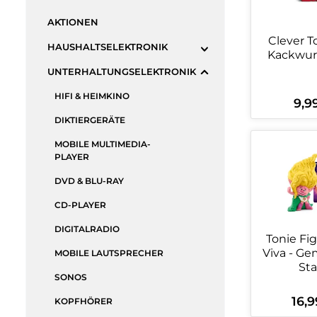
AKTIONEN
Clever T
HAUSHALTSELEKTRONIK
Kackwurs
UNTERHALTUNGSELEKTRONIK
HIFI & HEIMKINO
9,9
Regul
DIKTIERGERÄTE
Produ
MOBILE MULTIMEDIA-
PLAYER
DVD & BLU-RAY
CD-PLAYER
DIGITALRADIO
Tonie Fig
Viva - G
MOBILE LAUTSPRECHER
Sta
SONOS
16,9
Regulä
KOPFHÖRER