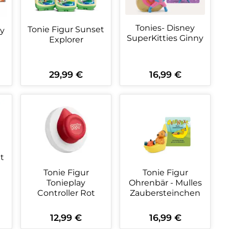
Tonies- Disney
Tonie Figur Sunset
SuperKitties Ginny
Explorer
29,99 €
16,99 €
Regulärer Preis:
Regulärer Preis:
ein oder benutze die Schaltflächen 
wünschten Wert ein oder benutze die
zahl: Gib den gewünschten Wert ein o
Produkt Anzahl: Gib den gewüns
Produkt Anzahl:
t
Tonie Figur
Tonie Figur
Ohrenbär - Mulles
Tonieplay
Zaubersteinchen
Controller Rot
12,99 €
16,99 €
Regulärer Preis:
Regulärer Preis: