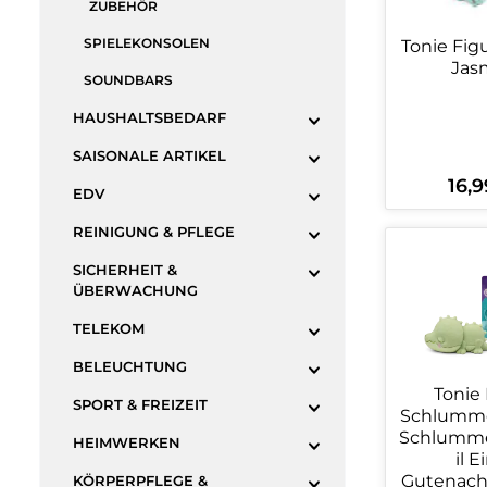
ZUBEHÖR
SPIELEKONSOLEN
Tonie Fig
Jas
SOUNDBARS
HAUSHALTSBEDARF
SAISONALE ARTIKEL
16,9
Regulä
EDV
REINIGUNG & PFLEGE
Produ
SICHERHEIT &
ÜBERWACHUNG
TELEKOM
BELEUCHTUNG
Tonie 
SPORT & FREIZEIT
Schlumme
Schlumm
HEIMWERKEN
il E
Gutenach
KÖRPERPFLEGE &