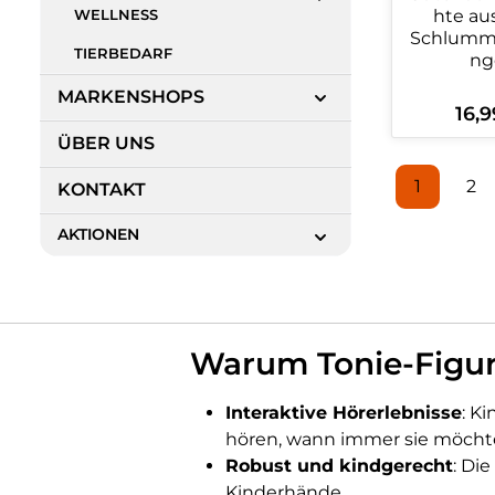
hte au
WELLNESS
Schlumm
TIERBEDARF
ng
MARKENSHOPS
16,9
Regulä
ÜBER UNS
Produ
1
2
KONTAKT
Seite
Se
AKTIONEN
Warum Tonie-Figure
Interaktive Hörerlebnisse
: K
hören, wann immer sie möcht
Robust und kindgerecht
: Di
Kinderhände.