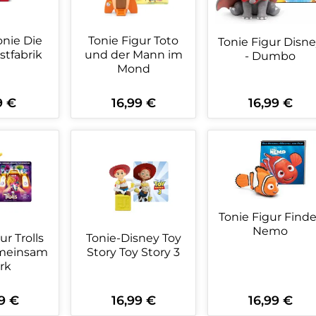
onie Die
Tonie Figur Toto
Tonie Figur Disney
tfabrik
und der Mann im
- Dumbo
Mond
9 €
16,99 €
16,99 €
ärer Preis:
Regulärer Preis:
Regulärer Preis:
kt Anzahl: Gib den gewünschten Wert 
Produkt Anzahl: Gib den ge
Produkt An
Tonie Figur Finde
Nemo
ur Trolls
Tonie-Disney Toy
emeinsam
Story Toy Story 3
rk
9 €
16,99 €
16,99 €
rer Preis:
Regulärer Preis:
Regulärer Preis: