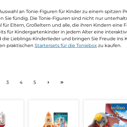
 Auswahl an Tonie-Figuren für Kinder zu einem spitzen P
n Sie fündig. Die Tonie-Figuren sind nicht nur unterha
al für Eltern, Großeltern und alle, die ihren Kindern ein
ts für Kindergartenkinder in jedem Alter eine interakti
d die Lieblings-Kinderlieder und bringen Sie Freude ins
ren praktischen
Startersets für die Toniebox
zu kaufen.
3
4
5
ite
Seite
Seite
Seite