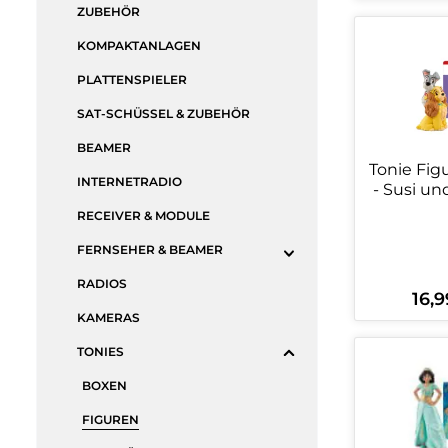
ZUBEHÖR
Produ
KOMPAKTANLAGEN
PLATTENSPIELER
SAT-SCHÜSSEL & ZUBEHÖR
BEAMER
Tonie Fig
INTERNETRADIO
- Susi un
RECEIVER & MODULE
FERNSEHER & BEAMER
RADIOS
16,9
Regulä
KAMERAS
Produ
TONIES
BOXEN
FIGUREN