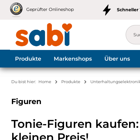
m Hauptinhalt springen
Zur Suche springen
Zur Hauptnavigation springen
Geprüfter Onlineshop
Schneller
Produkte
Markenshops
Über uns
Du bist hier:
Home
Produkte
Unterhaltungselektroni
Figuren
Tonie-Figuren kaufen
kleinen Preis!