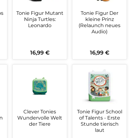
os
Tonie Figur Mutant
Tonie Figur Der
Ninja Turtles:
kleine Prinz
Leonardo
(Relaunch neues
Audio)
16,99 €
16,99 €
Regulärer Preis:
Regulärer Preis:
ein oder benutze die Schaltflächen 
wünschten Wert ein oder benutze die
zahl: Gib den gewünschten Wert ein o
Produkt Anzahl: Gib den gewüns
Produkt Anzahl:
Clever Tonies
Tonie Figur School
n
Wundervolle Welt
of Talents - Erste
der Tiere
Stunde tierisch
laut