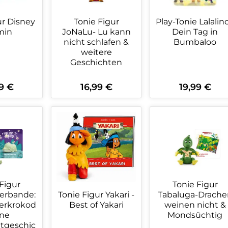
Tonie Figur
ur Disney
Play-Tonie Lalalin
JoNaLu- Lu kann
min
Dein Tag in
nicht schlafen &
Bumbaloo
weitere
Geschichten
9 €
16,99 €
19,99 €
rer Preis:
Regulärer Preis:
Regulärer Preis:
kt Anzahl: Gib den gewünschten Wert 
Produkt Anzahl: Gib den ge
Produkt An
Figur
Tonie Figur
rbande:
Tabaluga-Drache
Tonie Figur Yakari -
erkrokod
weinen nicht &
Best of Yakari
ine
Mondsüchtig
tgeschic