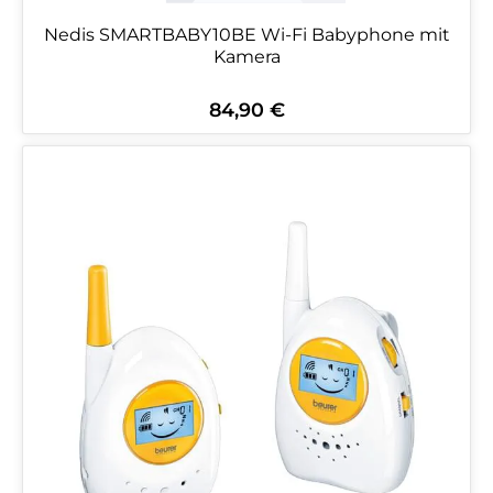
Nedis SMARTBABY10BE Wi-Fi Babyphone mit
Kamera
84,90 €
Regulärer Preis: