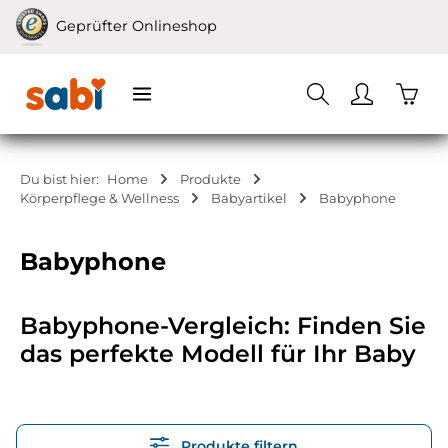
Zum Hauptinhalt springen
Geprüfter Onlineshop
Waren
Du bist hier:
Home
Produkte
Körperpflege & Wellness
Babyartikel
Babyphone
Babyphone
Babyphone-Vergleich: Finden Sie
das perfekte Modell für Ihr Baby
Produkte filtern