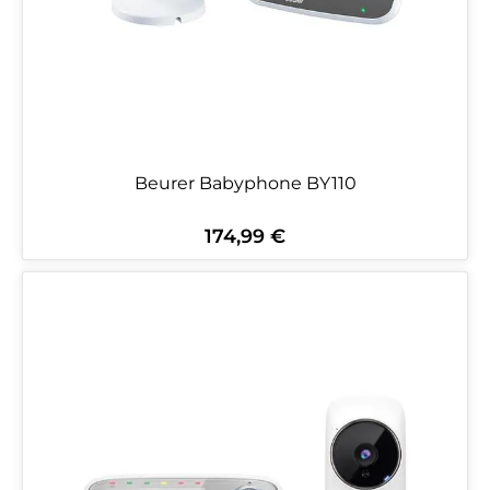
Beurer Babyphone BY110
174,99 €
Regulärer Preis: