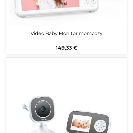
Video Baby Monitor momcozy
149,33 €
Regulärer Preis: