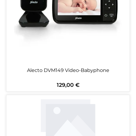
Alecto DVM149 Video-Babyphone
129,00 €
Regulärer Preis: