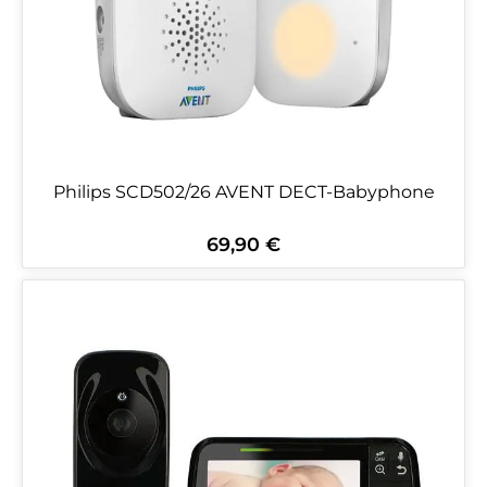
Philips SCD502/26 AVENT DECT-Babyphone
69,90 €
Regulärer Preis: