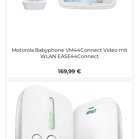
Motorola Babyphone VM44Connect Video mit
WLAN EASE44Connect
169,99 €
Regulärer Preis: