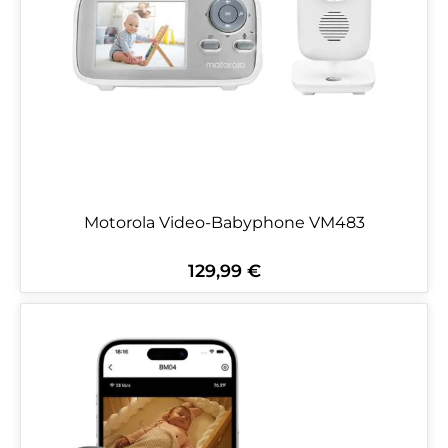
Motorola Video-Babyphone VM483
129,99 €
Regulärer Preis: