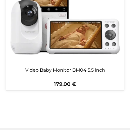
Video Baby Monitor BM04 5.5 inch
179,00 €
Regulärer Preis: