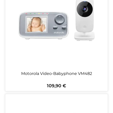
Motorola Video-Babyphone VM482
109,90 €
Regulärer Preis: