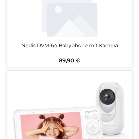
Nedis DVM-64 Babyphone mit Kamera
89,90 €
Regulärer Preis: