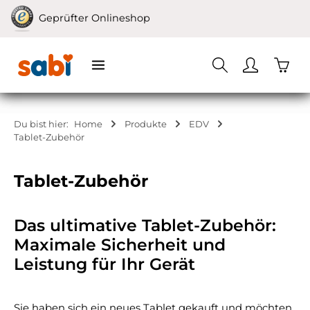
Zum Hauptinhalt springen
Geprüfter Onlineshop
Waren
Du bist hier:
Home
Produkte
EDV
Tablet-Zubehör
Tablet-Zubehör
Das ultimative Tablet-Zubehör:
Maximale Sicherheit und
Leistung für Ihr Gerät
Sie haben sich ein neues Tablet gekauft und möchten