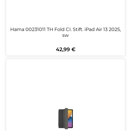
Hama 00231011 TH Fold CI. Stift. iPad Air 13 2025,
sw
42,99 €
Regulärer Preis: