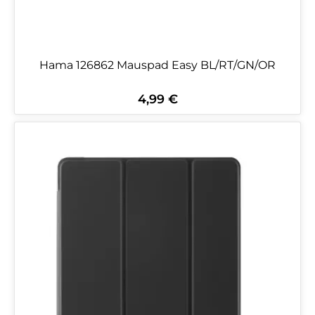
Hama 126862 Mauspad Easy BL/RT/GN/OR
4,99 €
Regulärer Preis: