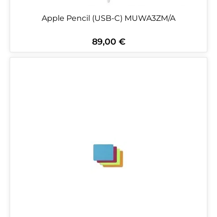
Apple Pencil (USB-C) MUWA3ZM/A
89,00 €
Regulärer Preis: