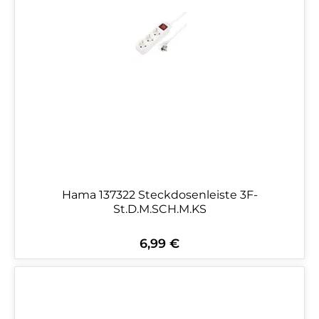
Hama 137322 Steckdosenleiste 3F-
St.D.M.SCH.M.KS
6,99 €
Regulärer Preis: