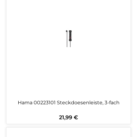
Hama 00223101 Steckdoesenleiste, 3-fach
21,99 €
Regulärer Preis: