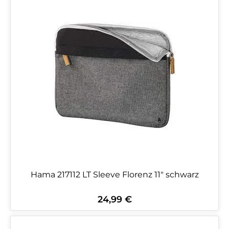
Hama 217112 LT Sleeve Florenz 11" schwarz
24,99 €
Regulärer Preis: