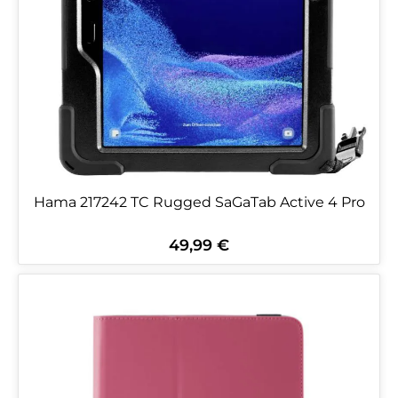
Hama 217242 TC Rugged SaGaTab Active 4 Pro
49,99 €
Regulärer Preis: