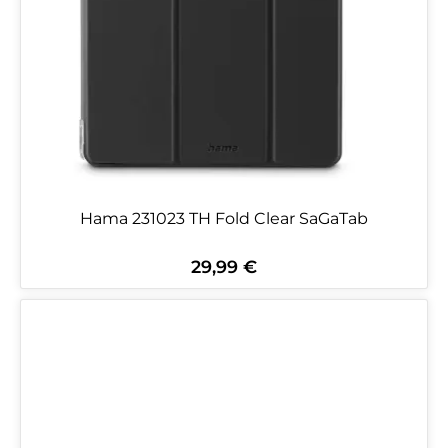
Hama 231023 TH Fold Clear SaGaTab
29,99 €
Regulärer Preis: