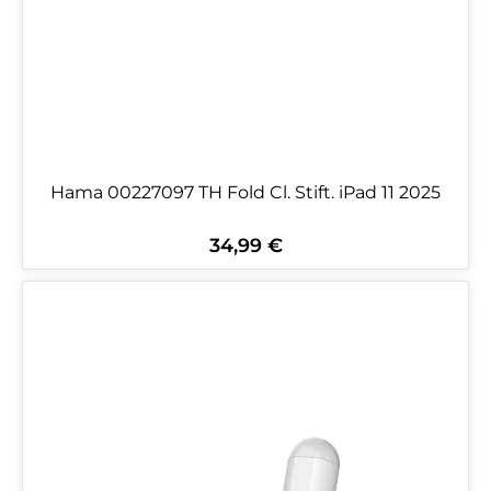
Hama 00227097 TH Fold Cl. Stift. iPad 11 2025
34,99 €
Regulärer Preis: