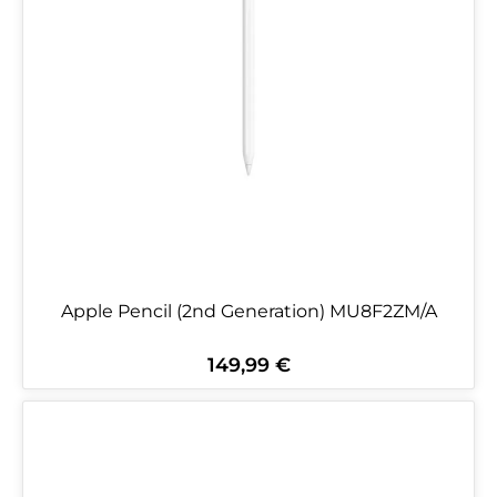
Apple Pencil (2nd Generation) MU8F2ZM/A
149,99 €
Regulärer Preis: