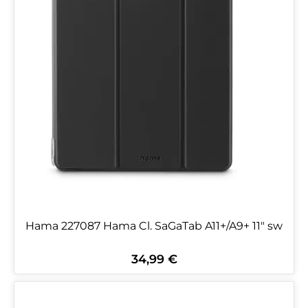
Hama 227087 Hama Cl. SaGaTab A11+/A9+ 11" sw
34,99 €
Regulärer Preis: