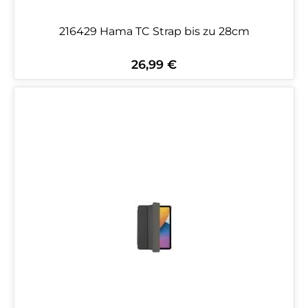
216429 Hama TC Strap bis zu 28cm
26,99 €
Regulärer Preis: