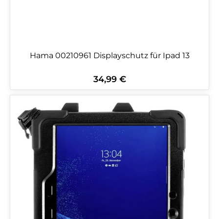
Hama 00210961 Displayschutz für Ipad 13
34,99 €
Regulärer Preis: