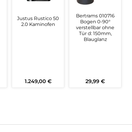
Bertrams 010716
Justus Rustico 50
Bogen 0-90°
2.0 Kaminofen
verstellbar ohne
Tür d: 150mm,
Blauglanz
1.249,00 €
29,99 €
:
Regulärer Preis:
Regulärer Preis:
ein oder benutze die Schaltflächen 
wünschten Wert ein oder benutze die
zahl: Gib den gewünschten Wert ein o
Produkt Anzahl: Gib den gewüns
Produkt Anzahl: