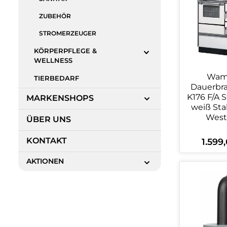
ZUBEHÖR
STROMERZEUGER
KÖRPERPFLEGE &
WELLNESS
Wam
TIERBEDARF
Dauerbr
K176 F/A S
MARKENSHOPS
weiß Sta
Wes
ÜBER UNS
KONTAKT
1.599
Reguläre
AKTIONEN
Produ