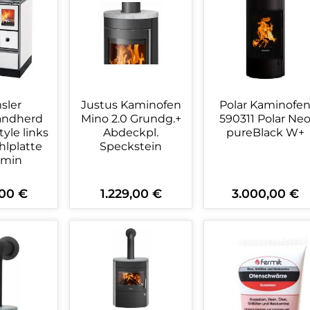
sler
Justus Kaminofen
Polar Kaminofe
andherd
Mino 2.0 Grundg.+
590311 Polar Ne
tyle links
Abdeckpl.
pureBlack W+
hlplatte
Speckstein
tmin
,00 €
1.229,00 €
3.000,00 €
r Preis:
Regulärer Preis:
Regulärer Preis:
kt Anzahl: Gib den gewünschten Wert 
Produkt Anzahl: Gib den ge
Produkt An