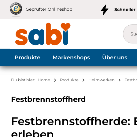
m Hauptinhalt springen
Zur Suche springen
Zur Hauptnavigation springen
Geprüfter Onlineshop
Schneller
Produkte
Markenshops
Über uns
Du bist hier:
Home
Produkte
Heimwerken
Festb
Festbrennstoffherd
Festbrennstoffherde:
erleben