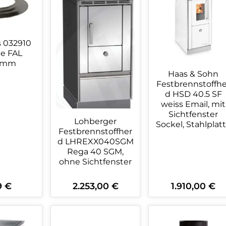
 032910
e FAL
20mm
Haas & Sohn
Festbrennstoffhe
d HSD 40.5 SF
weiss Email, mit
Sichtfenster
Lohberger
Sockel, Stahlplat
Festbrennstoffher
d LHREXX040SGM
Rega 40 SGM,
ohne Sichtfenster
9 €
2.253,00 €
1.910,00 €
ärer Preis:
Regulärer Preis:
Regulärer Preis:
kt Anzahl: Gib den gewünschten Wert 
Produkt Anzahl: Gib den ge
Produkt An