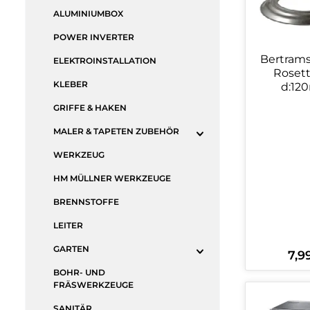
ALUMINIUMBOX
POWER INVERTER
Bertrams
ELEKTROINSTALLATION
Rosett
KLEBER
d:1
GRIFFE & HAKEN
MALER & TAPETEN ZUBEHÖR
WERKZEUG
HM MÜLLNER WERKZEUGE
BRENNSTOFFE
LEITER
GARTEN
7,9
Regul
BOHR- UND
FRÄSWERKZEUGE
Produ
SANITÄR