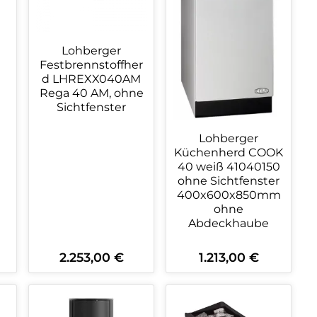
Lohberger
Festbrennstoffher
d LHREXX040AM
Rega 40 AM, ohne
Sichtfenster
Lohberger
Küchenherd COOK
40 weiß 41040150
ohne Sichtfenster
400x600x850mm
ohne
Abdeckhaube
2.253,00 €
1.213,00 €
Regulärer Preis:
Regulärer Preis:
ein oder benutze die Schaltflächen 
wünschten Wert ein oder benutze die
zahl: Gib den gewünschten Wert ein o
Produkt Anzahl: Gib den gewüns
Produkt Anzahl: