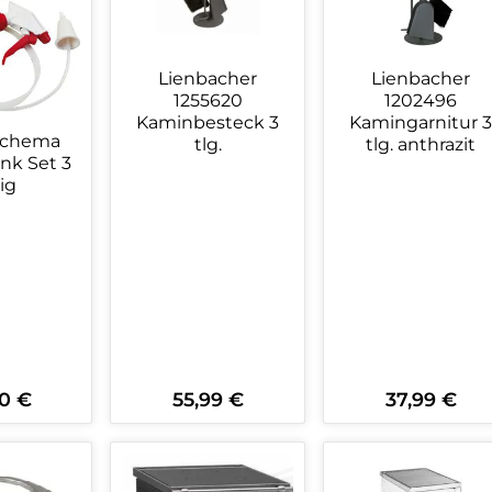
Lienbacher
Lienbacher
1255620
1202496
Kaminbesteck 3
Kamingarnitur 3
ochema
tlg.
tlg. anthrazit
nk Set 3
lig
0 €
55,99 €
37,99 €
rer Preis:
Regulärer Preis:
Regulärer Preis:
kt Anzahl: Gib den gewünschten Wert 
Produkt Anzahl: Gib den ge
Produkt An