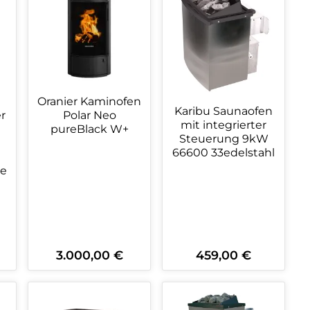
Oranier Kaminofen
Karibu Saunaofen
r
Polar Neo
mit integrierter
pureBlack W+
Steuerung 9kW
66600 33edelstahl
te
3.000,00 €
459,00 €
Regulärer Preis:
Regulärer Preis:
ein oder benutze die Schaltflächen 
wünschten Wert ein oder benutze die
zahl: Gib den gewünschten Wert ein o
Produkt Anzahl: Gib den gewüns
Produkt Anzahl: