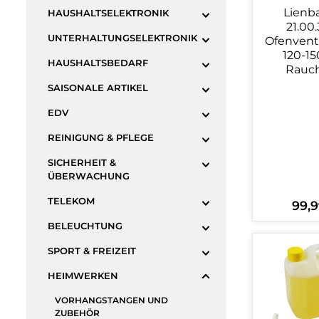
Lienb
HAUSHALTSELEKTRONIK
21.00.
UNTERHALTUNGSELEKTRONIK
Ofenventila
120-
HAUSHALTSBEDARF
Rauch
SAISONALE ARTIKEL
EDV
REINIGUNG & PFLEGE
SICHERHEIT &
ÜBERWACHUNG
TELEKOM
99,9
Regulä
BELEUCHTUNG
Produ
SPORT & FREIZEIT
HEIMWERKEN
VORHANGSTANGEN UND
ZUBEHÖR