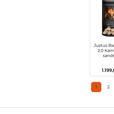
Justus Ba
2.0 Kam
sands
1.199
Reguläre
Produ
1
2
Seite
Se