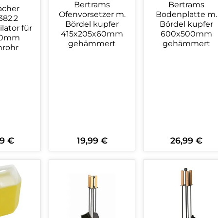
Bertrams
Bertrams
acher
Ofenvorsetzer m.
Bodenplatte m.
382.2
Bördel kupfer
Bördel kupfer
tor für
415x205x60mm
600x500mm
150mm
gehämmert
gehämmert
rohr
9 €
19,99 €
26,99 €
rer Preis:
Regulärer Preis:
Regulärer Preis:
kt Anzahl: Gib den gewünschten Wert 
Produkt Anzahl: Gib den ge
Produkt An