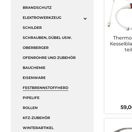
BRANDSCHUTZ
ELEKTROWERKZEUG
SCHILDER
Therm
SCHRAUBEN, DÜBEL USW.
Kesselbla
OBERBERGER
tei
OFENROHRE UND ZUBEHÖR
BAUCHEMIE
EISENWARE
FESTBRENNSTOFFHERD
PIPELIFE
59,0
Regulä
ROLLEN
KFZ-ZUBEHÖR
Produ
WINTERARTIKEL