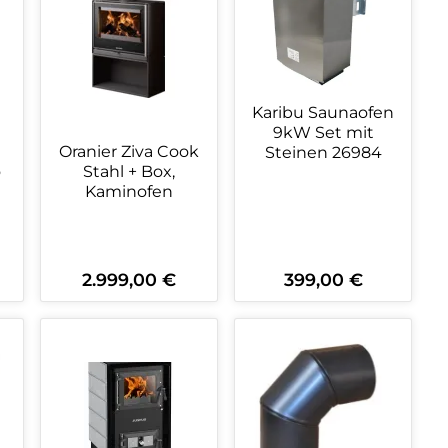
Karibu Saunaofen
9kW Set mit
n
Oranier Ziva Cook
Steinen 26984
o
Stahl + Box,
Kaminofen
2.999,00 €
399,00 €
Regulärer Preis:
Regulärer Preis:
ein oder benutze die Schaltflächen 
wünschten Wert ein oder benutze die
zahl: Gib den gewünschten Wert ein o
Produkt Anzahl: Gib den gewüns
Produkt Anzahl: