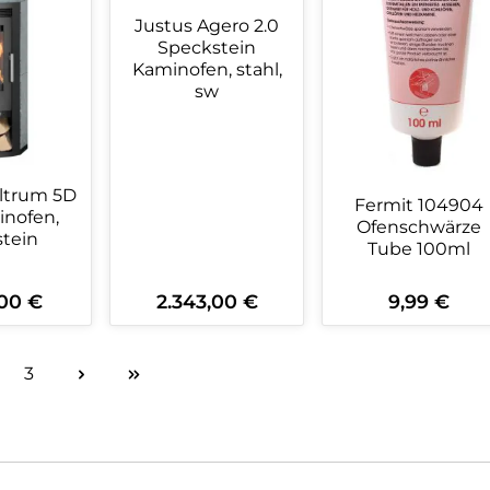
Justus Agero 2.0
Speckstein
Kaminofen, stahl,
sw
ltrum 5D
Fermit 104904
inofen,
Ofenschwärze
tein
Tube 100ml
,00 €
2.343,00 €
9,99 €
r Preis:
Regulärer Preis:
Regulärer Preis
kt Anzahl: Gib den gewünschten Wert 
Produkt Anzahl: Gib den ge
Produkt An
3
ite
Seite