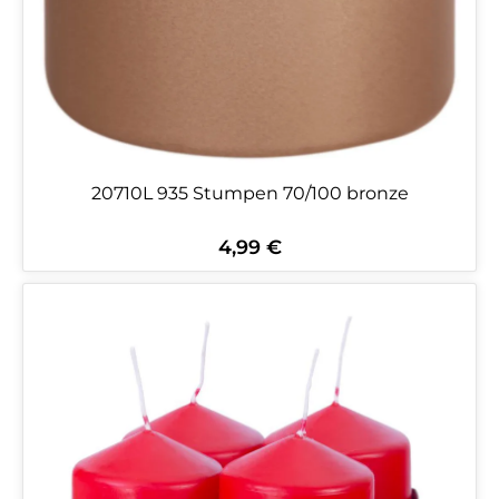
20710L 935 Stumpen 70/100 bronze
4,99 €
Regulärer Preis: