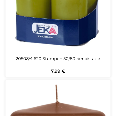
20508/4 620 Stumpen 50/80 4er pistazie
7,99 €
Regulärer Preis: