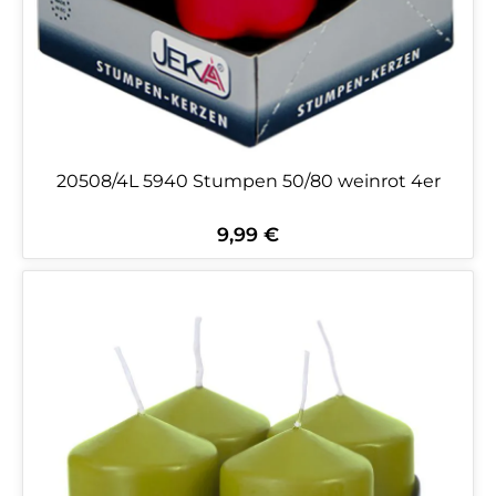
20508/4L 5940 Stumpen 50/80 weinrot 4er
9,99 €
Regulärer Preis: