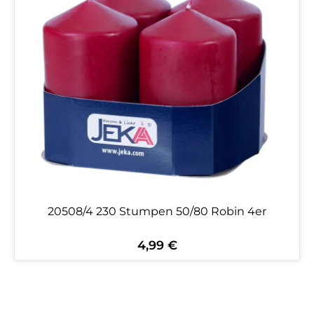
20508/4 230 Stumpen 50/80 Robin 4er
4,99 €
Regulärer Preis: