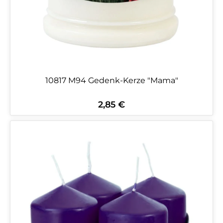
10817 M94 Gedenk-Kerze "Mama"
2,85 €
Regulärer Preis: