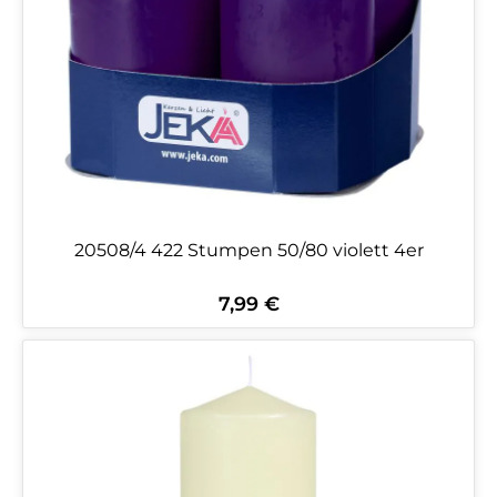
20508/4 422 Stumpen 50/80 violett 4er
7,99 €
Regulärer Preis: