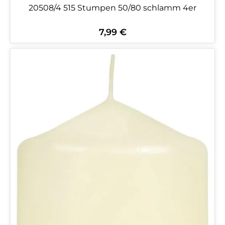
20508/4 515 Stumpen 50/80 schlamm 4er
7,99 €
Regulärer Preis: