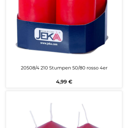
20508/4 210 Stumpen 50/80 rosso 4er
4,99 €
Regulärer Preis: