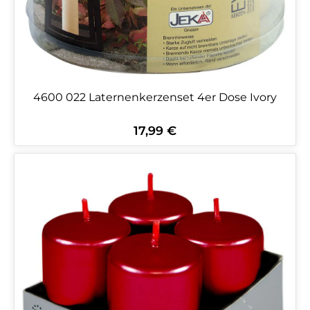
4600 022 Laternenkerzenset 4er Dose Ivory
17,99 €
Regulärer Preis: