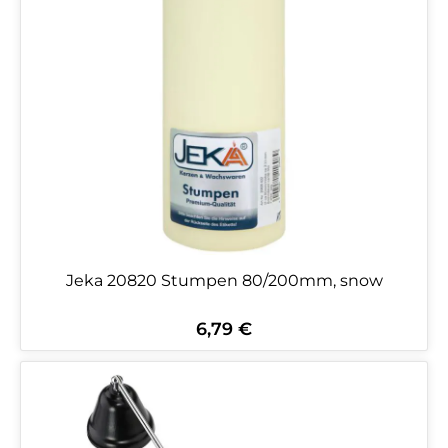
Jeka 20820 Stumpen 80/200mm, snow
6,79 €
Regulärer Preis: