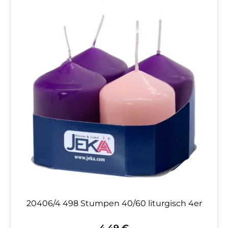
20406/4 498 Stumpen 40/60 liturgisch 4er
4,49 €
Regulärer Preis: