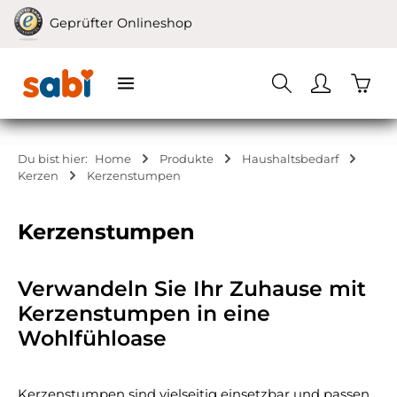
Zum Hauptinhalt springen
Geprüfter Onlineshop
Waren
Du bist hier:
Home
Produkte
Haushaltsbedarf
Kerzen
Kerzenstumpen
Kerzenstumpen
Verwandeln Sie Ihr Zuhause mit
Kerzenstumpen in eine
Wohlfühloase
Kerzenstumpen sind vielseitig einsetzbar und passen