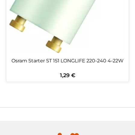
Osram Starter ST 151 LONGLIFE 220-240 4-22W
1,29 €
Regulärer Preis: