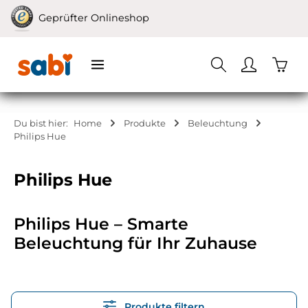
Zum Hauptinhalt springen
Geprüfter Onlineshop
Waren
Du bist hier:
Home
Produkte
Beleuchtung
Philips Hue
Philips Hue
Philips Hue – Smarte
Beleuchtung für Ihr Zuhause
Produkte filtern