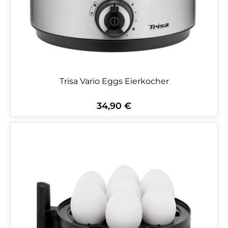
Trisa Vario Eggs Eierkocher
34,90 €
Regulärer Preis: