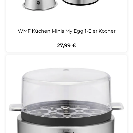
WMF Küchen Minis My Egg 1-Eier Kocher
27,99 €
Regulärer Preis: