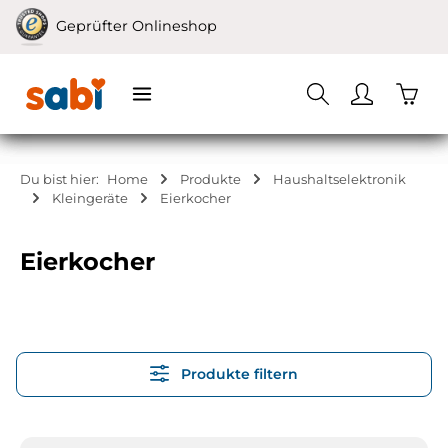
Zum Hauptinhalt springen
Geprüfter Onlineshop
Waren
Du bist hier:
Home
Produkte
Haushaltselektronik
Kleingeräte
Eierkocher
Eierkocher
Produkte filtern