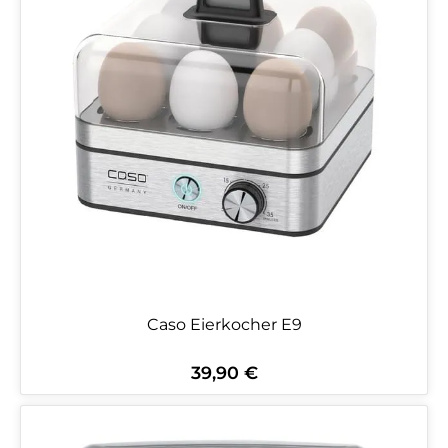
Caso Eierkocher E9
39,90 €
Regulärer Preis: