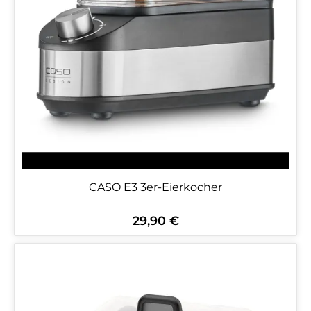
CASO E3 3er-Eierkocher
29,90 €
Regulärer Preis: