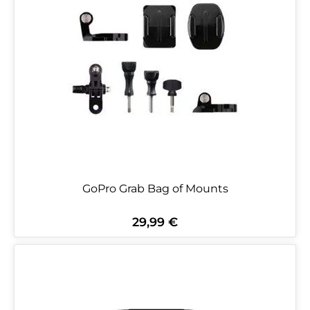
GoPro Grab Bag of Mounts
29,99 €
Regulärer Preis: