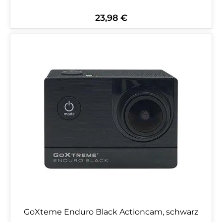
23,98 €
Regulärer Preis:
GoXteme Enduro Black Actioncam, schwarz