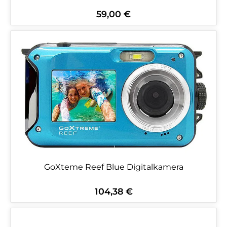
59,00 €
Regulärer Preis:
GoXteme Reef Blue Digitalkamera
104,38 €
Regulärer Preis: