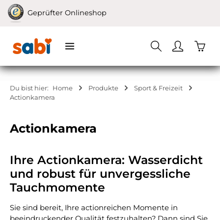
Zum Hauptinhalt springen
Geprüfter Onlineshop
Waren
Du bist hier:
Home
Produkte
Sport & Freizeit
Actionkamera
Actionkamera
Ihre Actionkamera: Wasserdicht
und robust für unvergessliche
Tauchmomente
Sie sind bereit, Ihre actionreichen Momente in
beeindruckender Qualität festzuhalten? Dann sind Sie