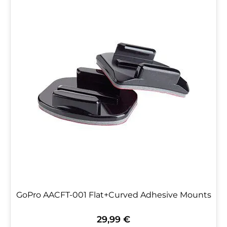
GoPro AACFT-001 Flat+Curved Adhesive Mounts
29,99 €
Regulärer Preis: