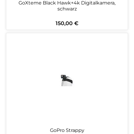
GoXteme Black Hawk+4k Digitalkamera,
schwarz
150,00 €
Regulärer Preis:
GoPro Strappy