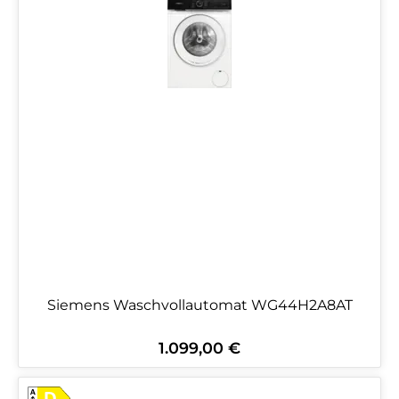
Siemens Waschvollautomat WG44H2A8AT
1.099,00 €
Regulärer Preis: