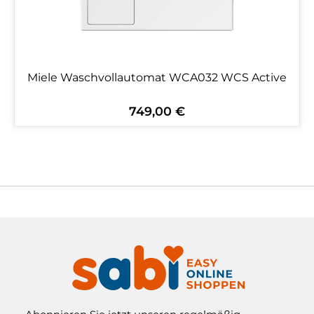
Miele Waschvollautomat WCA032 WCS Active
749,00 €
Regulärer Preis: