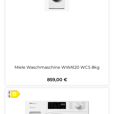
Miele Waschmaschine WWA120 WCS 8kg
859,00 €
Regulärer Preis: