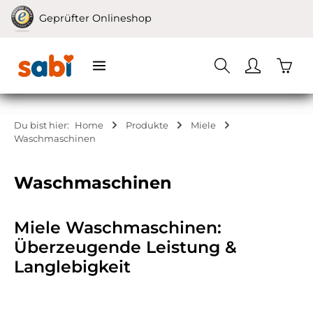
Zum Hauptinhalt springen
Geprüfter Onlineshop
Waren
Du bist hier:
Home
Produkte
Miele
Waschmaschinen
Waschmaschinen
Miele Waschmaschinen:
Überzeugende Leistung &
Langlebigkeit