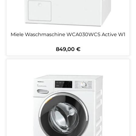
Miele Waschmaschine WCA030WCS Active W1
849,00 €
Regulärer Preis: