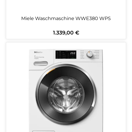
Miele Waschmaschine WWE380 WPS
1.339,00 €
Regulärer Preis: