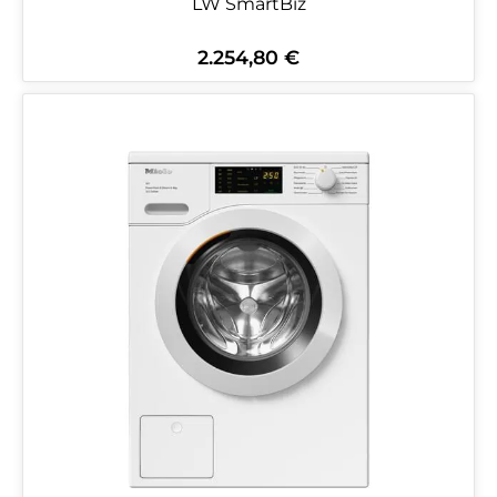
LW SmartBiz
2.254,80 €
Regulärer Preis: