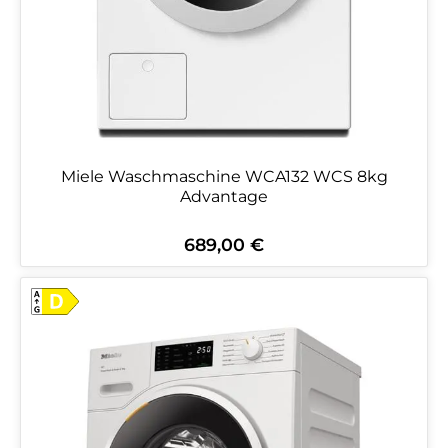
Miele Waschmaschine WCA132 WCS 8kg
Advantage
689,00 €
Regulärer Preis: