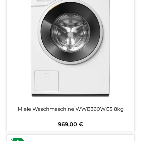
Miele Waschmaschine WWB360WCS 8kg
969,00 €
Regulärer Preis: