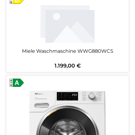
Miele Waschmaschine WWG880WCS
1.199,00 €
Regulärer Preis: