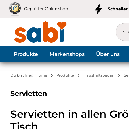
m Hauptinhalt springen
Zur Suche springen
Zur Hauptnavigation springen
Geprüfter Onlineshop
Schneller
Produkte
Markenshops
Über uns
Du bist hier:
Home
Produkte
Haushaltsbedarf
Se
Servietten
Servietten in allen G
Tisch