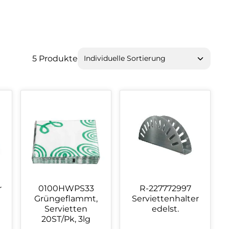
5 Produkte
r
0100HWPS33
R-227772997
Grüngeflammt,
Serviettenhalter
Servietten
edelst.
20ST/Pk, 3lg