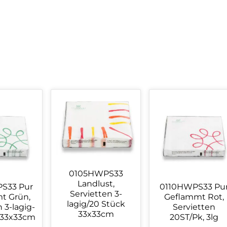
0105HWPS33
Landlust,
S33 Pur
0110HWPS33 Pu
Servietten 3-
t Grün,
Geflammt Rot,
lagig/20 Stück
 3-lagig-
Servietten
33x33cm
 33x33cm
20ST/Pk, 3lg