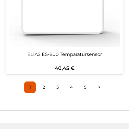
ELIAS ES-800 Temparatursensor
40,45 €
Regulärer Preis:
1
2
3
4
5
Seite
Seite
Seite
Seite
Seite