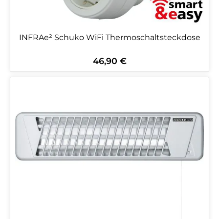
INFRAe² Schuko WiFi Thermoschaltsteckdose
46,90 €
Regulärer Preis: