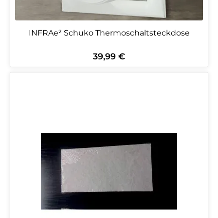
INFRAe² Schuko Thermoschaltsteckdose
39,99 €
Regulärer Preis: