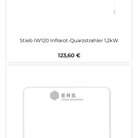
Stieb IW120 Infrarot-Quarzstrahler 1,2kW
123,60 €
Regulärer Preis: