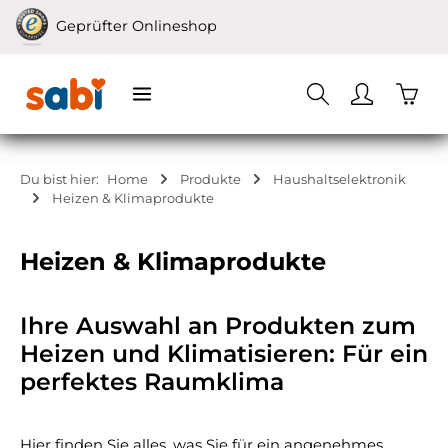
Zum Hauptinhalt springen
Geprüfter Onlineshop
Waren
Du bist hier:
Home
Produkte
Haushaltselektronik
Heizen & Klimaprodukte
Heizen & Klimaprodukte
Ihre Auswahl an Produkten zum
Heizen und Klimatisieren: Für ein
perfektes Raumklima
Hier finden Sie alles, was Sie für ein angenehmes