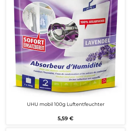
UHU mobil 100g Luftentfeuchter
5,59 €
Regulärer Preis: