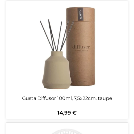
Gusta Diffusor 100ml, 7,5x22cm, taupe
14,99 €
Regulärer Preis: