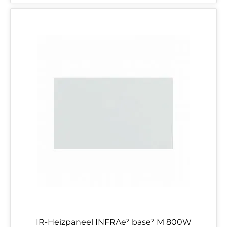
IR-Heizpaneel INFRAe² base² M 800W