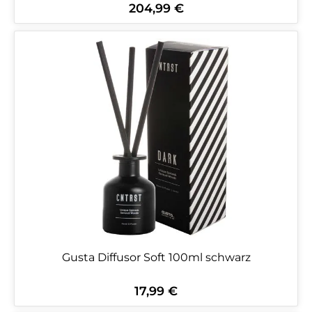
204,99 €
Regulärer Preis:
Gusta Diffusor Soft 100ml schwarz
17,99 €
Regulärer Preis: