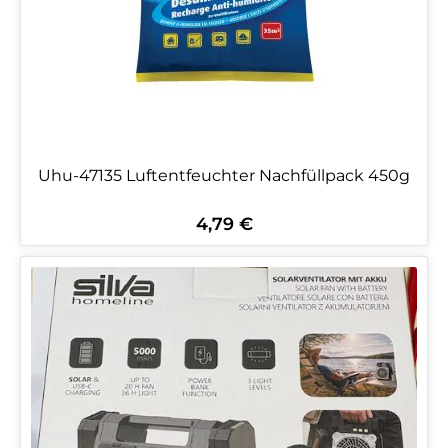
Uhu-47135 Luftentfeuchter Nachfüllpack 450g
4,79 €
Regulärer Preis: