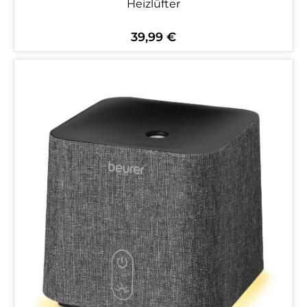
Heizlüfter
39,99 €
Regulärer Preis: