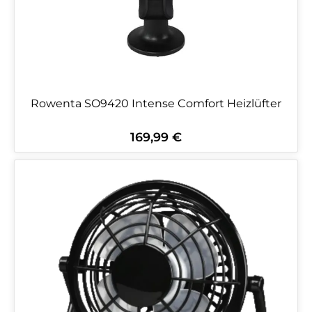
Rowenta SO9420 Intense Comfort Heizlüfter
169,99 €
Regulärer Preis: