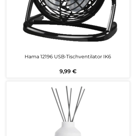
Hama 12196 USB-Tischventilator IK6
9,99 €
Regulärer Preis: