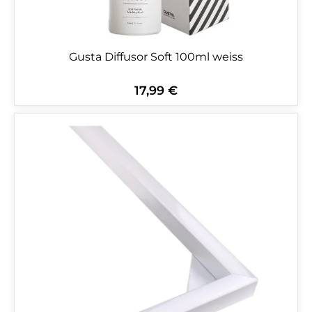
Gusta Diffusor Soft 100ml weiss
17,99 €
Regulärer Preis: