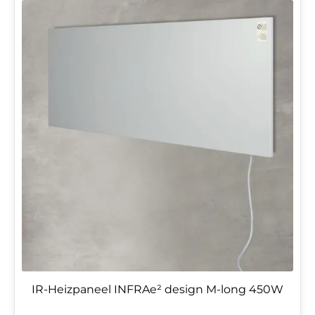
IR-Heizpaneel INFRAe² design M-long 450W