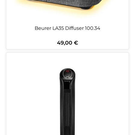
Beurer LA35 Diffuser 100.34
49,00 €
Regulärer Preis: