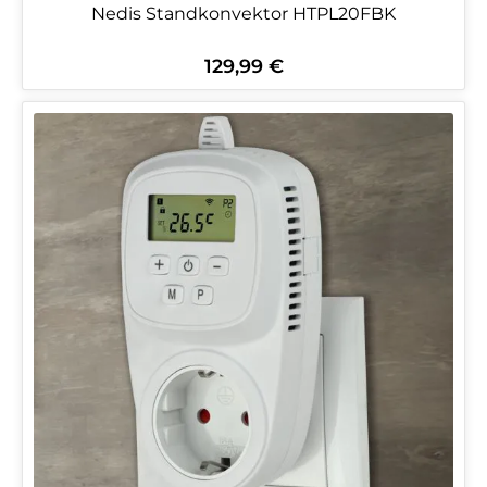
Nedis Standkonvektor HTPL20FBK
129,99 €
Regulärer Preis: