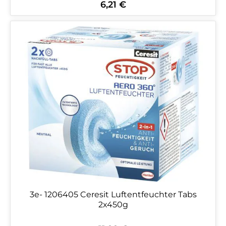
6,21 €
Regulärer Preis:
3e- 1206405 Ceresit Luftentfeuchter Tabs
2x450g