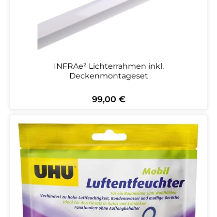
INFRAe² Lichterrahmen inkl.
Deckenmontageset
99,00 €
Regulärer Preis: