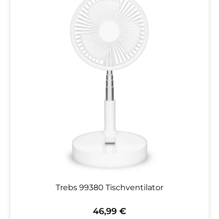
Trebs 99380 Tischventilator
46,99 €
Regulärer Preis: