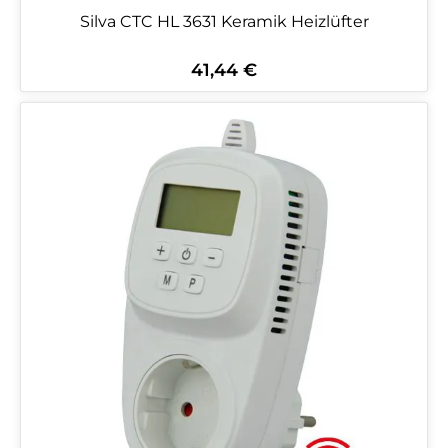
Silva CTC HL 3631 Keramik Heizlüfter
41,44 €
Regulärer Preis: