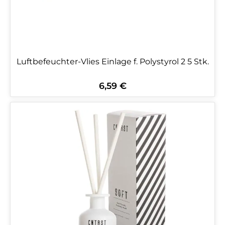
Luftbefeuchter-Vlies Einlage f. Polystyrol 2 5 Stk.
6,59 €
Regulärer Preis: