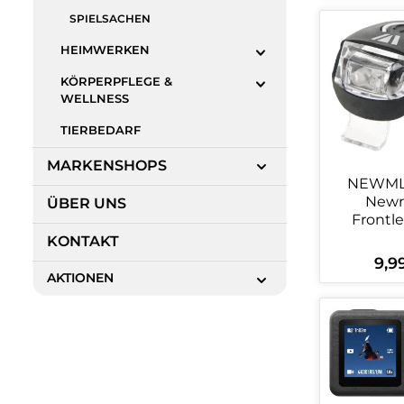
SPIELSACHEN
Produ
HEIMWERKEN
KÖRPERPFLEGE &
WELLNESS
TIERBEDARF
MARKENSHOPS
NEWML
Newr
ÜBER UNS
Frontl
KONTAKT
9,9
Regul
AKTIONEN
Produ