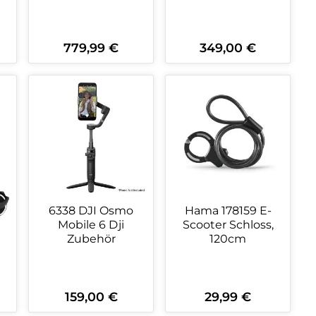
779,99 €
349,00 €
Regulärer Preis:
Regulärer Preis:
ein oder benutze die Schaltflächen 
wünschten Wert ein oder benutze die
zahl: Gib den gewünschten Wert ein o
Produkt Anzahl: Gib den gewüns
Produkt Anzahl:
6338 DJI Osmo
Hama 178159 E-
Mobile 6 Dji
Scooter Schloss,
Zubehör
120cm
159,00 €
29,99 €
Regulärer Preis:
Regulärer Preis: