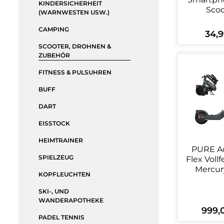
KINDERSICHERHEIT
Scoo
(WARNWESTEN USW.)
CAMPING
34,9
Regulä
SCOOTER, DROHNEN &
ZUBEHÖR
Produ
FITNESS & PULSUHREN
BUFF
DART
EISSTOCK
HEIMTRAINER
PURE A
SPIELZEUG
Flex Vollfederung,
Mercur
KOPFLEUCHTEN
SKI-, UND
WANDERAPOTHEKE
999,
Regulär
PADEL TENNIS