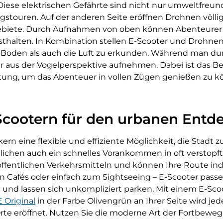
se elektrischen Gefährte sind nicht nur umweltfreundl
touren. Auf der anderen Seite eröffnen Drohnen völli
biete. Durch Aufnahmen von oben können Abenteurer ih
thalten. In Kombination stellen E-Scooter und Drohne
en Boden als auch die Luft zu erkunden. Während man du
r aus der Vogelperspektive aufnehmen. Dabei ist das Be
ung, um das Abenteuer in vollen Zügen genießen zu kö
-Scootern für den urbanen Entd
n eine flexible und effiziente Möglichkeit, die Stadt z
ichen auch ein schnelles Vorankommen in oft verstopft
ffentlichen Verkehrsmitteln und können Ihre Route indi
n Cafés oder einfach zum Sightseeing – E-Scooter pass
 und lassen sich unkompliziert parken. Mit einem E-Sc
 Original
in der Farbe Olivengrün an Ihrer Seite wird je
rte eröffnet. Nutzen Sie die moderne Art der Fortbeweg