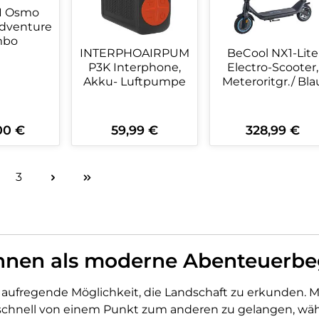
I Osmo
Adventure
mbo
INTERPHOAIRPUM
BeCool NX1-Lite
P3K Interphone,
Electro-Scooter,
Akku- Luftpumpe
Meteroritgr./ Bla
00 €
59,99 €
328,99 €
er Preis:
Regulärer Preis:
Regulärer Preis:
kt Anzahl: Gib den gewünschten Wert 
Produkt Anzahl: Gib den ge
Produkt An
3
ite
Seite
hnen als moderne Abenteuerbeg
d aufregende Möglichkeit, die Landschaft zu erkunden. M
schnell von einem Punkt zum anderen zu gelangen, wäh