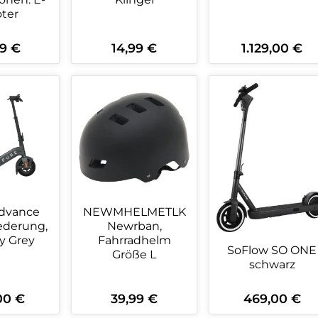
ter
9 €
14,99 €
1.129,00 €
rer Preis:
Regulärer Preis:
Regulärer Preis:
kt Anzahl: Gib den gewünschten Wert 
Produkt Anzahl: Gib den ge
Produkt An
dvance
NEWMHELMETLK
Newrban,
y Grey
Fahrradhelm
SoFlow SO ONE
Größe L
schwarz
00 €
39,99 €
469,00 €
er Preis:
Regulärer Preis:
Regulärer Preis: