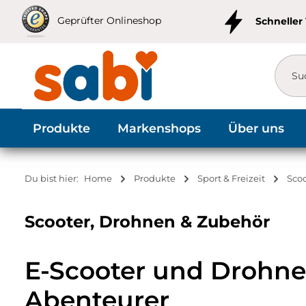
m Hauptinhalt springen
Zur Suche springen
Zur Hauptnavigation springen
Geprüfter Onlineshop
Schneller
Produkte
Markenshops
Über uns
Du bist hier:
Home
Produkte
Sport & Freizeit
Sco
Scooter, Drohnen & Zubehör
E-Scooter und Drohnen
Abenteurer