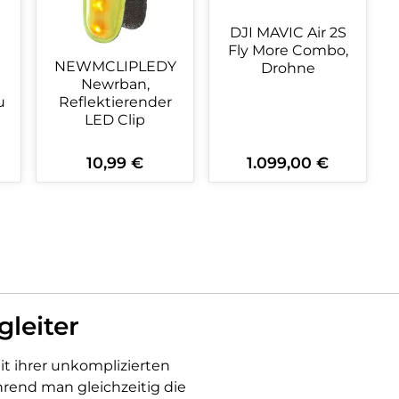
DJI MAVIC Air 2S
Fly More Combo,
NEWMCLIPLEDY
Drohne
Newrban,
u
Reflektierender
LED Clip
10,99 €
1.099,00 €
Regulärer Preis:
Regulärer Preis:
ein oder benutze die Schaltflächen 
wünschten Wert ein oder benutze die
zahl: Gib den gewünschten Wert ein o
Produkt Anzahl: Gib den gewüns
Produkt Anzahl:
leiter
it ihrer unkomplizierten
rend man gleichzeitig die