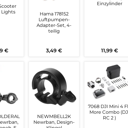
Einzylinder
 Lights
Hama 178152
Luftpumpen-
Adapter-Set, 4-
teilig
9 €
3,49 €
11,99 €
rer Preis:
Regulärer Preis:
Regulärer Preis:
kt Anzahl: Gib den gewünschten Wert 
Produkt Anzahl: Gib den ge
Produkt An
7068 DJI Mini 4 F
More Combo (DJ
LDERAL
NEWMBELL2K
RC 2 )
ewrban,
Newrban, Design-
neh. E-
Klingel