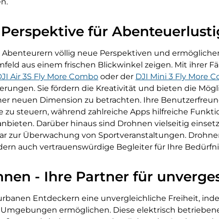
n.
Perspektive für Abenteuerlusti
 Abenteurern völlig neue Perspektiven und ermöglic
eld aus einem frischen Blickwinkel zeigen. Mit ihrer Fä
JI Air 3S Fly More Combo
oder der
DJI Mini 3 Fly More 
erungen. Sie fördern die Kreativität und bieten die Mögl
er neuen Dimension zu betrachten. Ihre Benutzerfreundl
e zu steuern, während zahlreiche Apps hilfreiche Funkt
bieten. Darüber hinaus sind Drohnen vielseitig einsetzb
ogar zur Überwachung von Sportveranstaltungen. Drohnen
n auch vertrauenswürdige Begleiter für Ihre Bedürfni
nen - Ihre Partner für unverge
rbanen Entdeckern eine unvergleichliche Freiheit, inde
n Umgebungen ermöglichen. Diese elektrisch betriebene