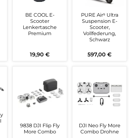
BE COOL E-
PURE Air⁵ Ultra
Scooter
Suspension E-
Lenkertasche
Scooter,
Premium
Vollfederung,
Schwarz
19,90 €
597,00 €
Regulärer Preis:
Regulärer Preis:
ein oder benutze die Schaltflächen 
wünschten Wert ein oder benutze die
zahl: Gib den gewünschten Wert ein o
Produkt Anzahl: Gib den gewüns
Produkt Anzahl:
ly
I
9838 DJI Flip Fly
DJI Neo Fly More
More Combo
Combo Drohne