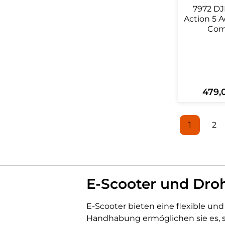
7972 DJ
Action 5 
Co
479,
Regulär
Produ
1
2
Seite
Se
E-Scooter und Dro
E-Scooter bieten eine flexible un
Handhabung ermöglichen sie es, 