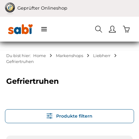
Zum Hauptinhalt springen
Geprüfter Onlineshop
Waren
Du bist hier:
Home
Markenshops
Liebherr
Gefriertruhen
Gefriertruhen
Produkte filtern