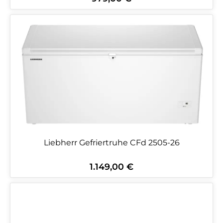
Liebherr Gefriertruhe CFd 2505-26
1.149,00 €
Regulärer Preis: