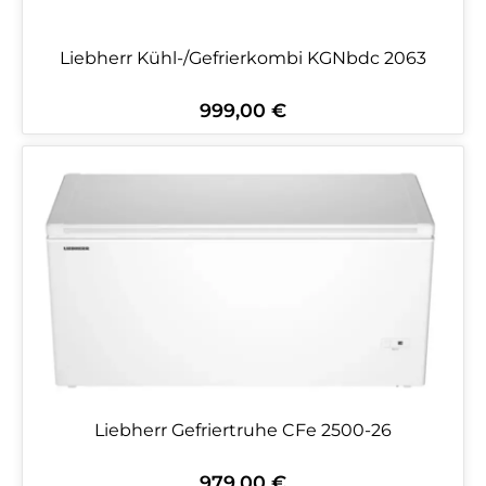
Liebherr Kühl-/Gefrierkombi KGNbdc 2063
999,00 €
Regulärer Preis:
Liebherr Gefriertruhe CFe 2500-26
979,00 €
Regulärer Preis: