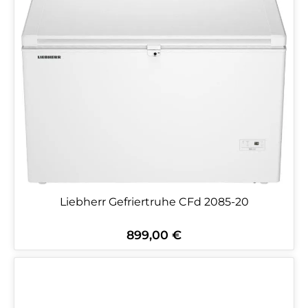
Liebherr Gefriertruhe CFd 2085-20
899,00 €
Regulärer Preis: