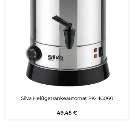
Silva Heißgetränkeautomat PK-HG060
49,45 €
Regulärer Preis: