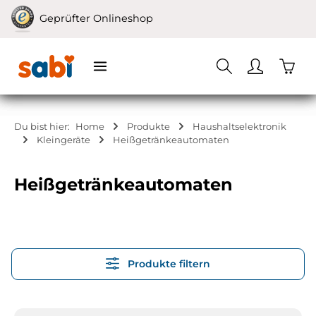
Zum Hauptinhalt springen
Geprüfter Onlineshop
Waren
Du bist hier:
Home
Produkte
Haushaltselektronik
Kleingeräte
Heißgetränkeautomaten
Heißgetränkeautomaten
Produkte filtern