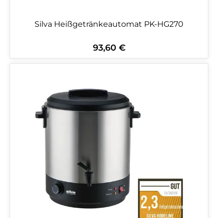
Silva Heißgetränkeautomat PK-HG270
93,60 €
Regulärer Preis: