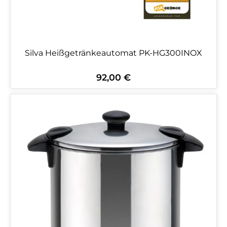
Silva Heißgetränkeautomat PK-HG300INOX
92,00 €
Regulärer Preis: