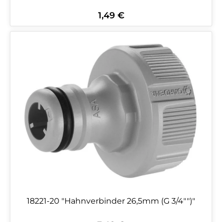
1,49 €
Regulärer Preis:
18221-20 "Hahnverbinder 26,5mm (G 3/4"")"