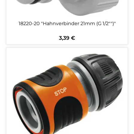
18220-20 "Hahnverbinder 21mm (G 1/2"")"
3,39 €
Regulärer Preis: