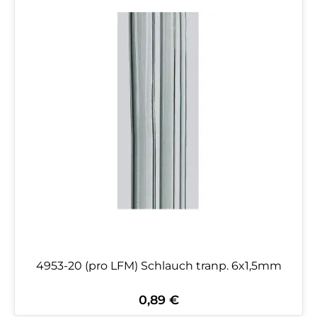
4953-20 (pro LFM) Schlauch tranp. 6x1,5mm
0,89 €
Regulärer Preis: