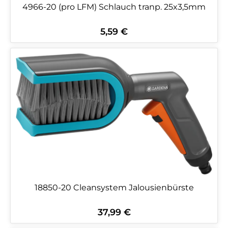
4966-20 (pro LFM) Schlauch tranp. 25x3,5mm
5,59 €
Regulärer Preis:
18850-20 Cleansystem Jalousienbürste
37,99 €
Regulärer Preis: