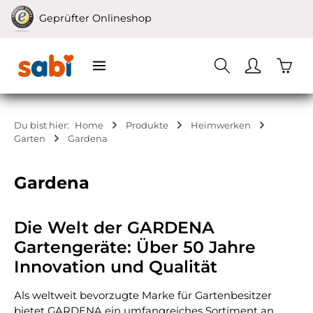
Zum Hauptinhalt springen
Geprüfter Onlineshop
Waren
Du bist hier:
Home
Produkte
Heimwerken
Garten
Gardena
Gardena
Die Welt der GARDENA
Gartengeräte: Über 50 Jahre
Innovation und Qualität
Als weltweit bevorzugte Marke für Gartenbesitzer
bietet GARDENA ein umfangreiches Sortiment an