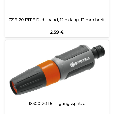
7219-20 PTFE Dichtband, 12 m lang, 12 mm breit,
2,59 €
Regulärer Preis:
18300-20 Reinigungsspritze