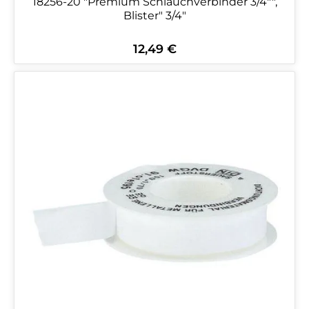
18256-20 "Premium Schlauchverbinder 3/4"",
Blister" 3/4"
12,49 €
Regulärer Preis: