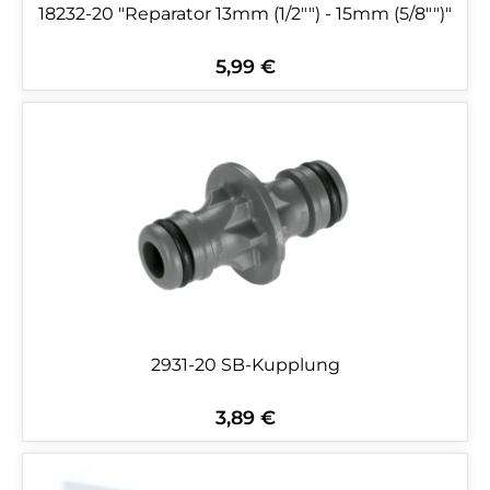
18232-20 "Reparator 13mm (1/2"") - 15mm (5/8"")"
5,99 €
Regulärer Preis:
2931-20 SB-Kupplung
3,89 €
Regulärer Preis: