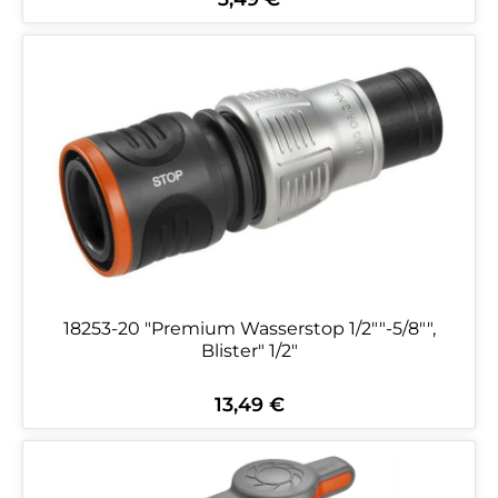
18253-20 "Premium Wasserstop 1/2""-5/8"",
Blister" 1/2"
13,49 €
Regulärer Preis: