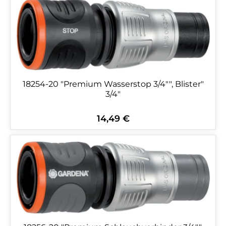
18254-20 "Premium Wasserstop 3/4"", Blister"
3/4"
14,49 €
Regulärer Preis: