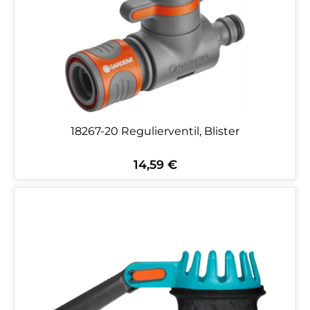
18267-20 Regulierventil, Blister
14,59 €
Regulärer Preis: