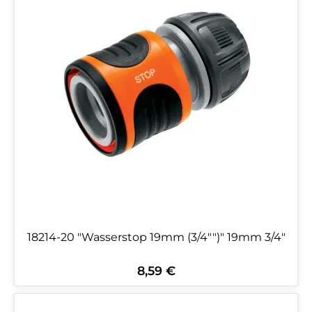
18214-20 "Wasserstop 19mm (3/4"")" 19mm 3/4"
8,59 €
Regulärer Preis: