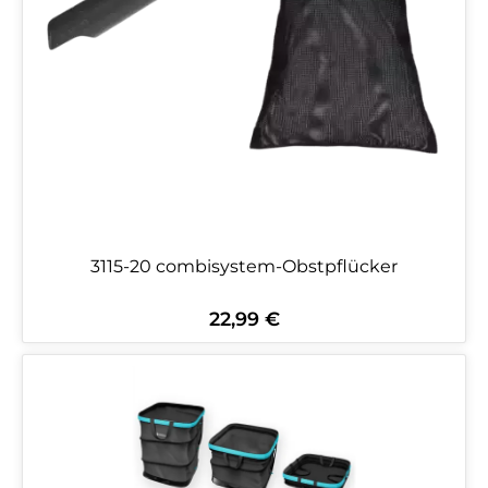
3115-20 combisystem-Obstpflücker
22,99 €
Regulärer Preis: