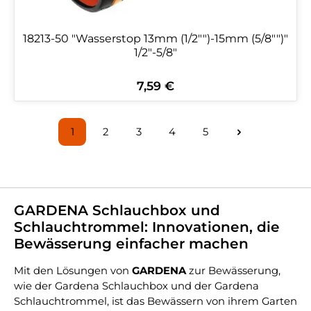
18213-50 "Wasserstop 13mm (1/2"")-15mm (5/8"")"
1/2"-5/8"
7,59 €
Regulärer Preis:
1
2
3
4
5
Seite
Seite
Seite
Seite
Seite
GARDENA Schlauchbox und
Schlauchtrommel: Innovationen, die
Bewässerung einfacher machen
Mit den Lösungen von
GARDENA
zur Bewässerung,
wie der Gardena Schlauchbox und der Gardena
Schlauchtrommel, ist das Bewässern von ihrem Garten