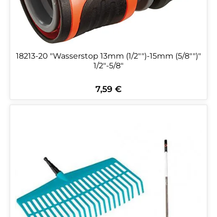
18213-20 "Wasserstop 13mm (1/2"")-15mm (5/8"")"
1/2"-5/8"
7,59 €
Regulärer Preis: