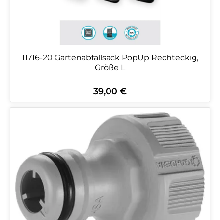
11716-20 Gartenabfallsack PopUp Rechteckig,
Größe L
39,00 €
Regulärer Preis: