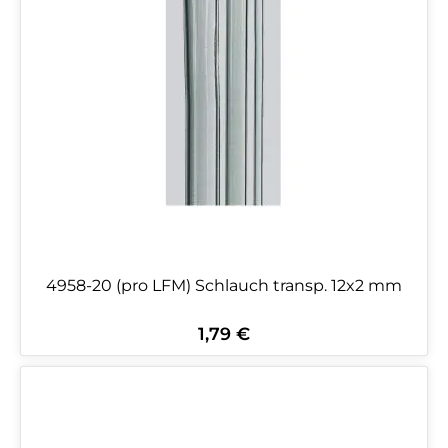
4958-20 (pro LFM) Schlauch transp. 12x2 mm
1,79 €
Regulärer Preis: