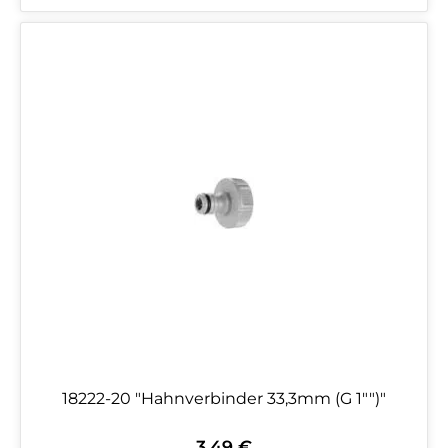
18222-20 "Hahnverbinder 33,3mm (G 1"")"
3,49 €
Regulärer Preis: