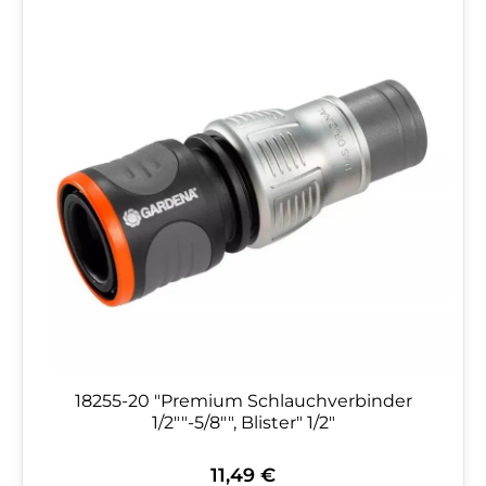
18255-20 "Premium Schlauchverbinder
1/2""-5/8"", Blister" 1/2"
11,49 €
Regulärer Preis: