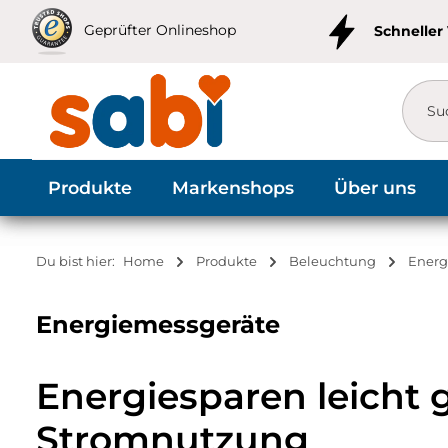
m Hauptinhalt springen
Zur Suche springen
Zur Hauptnavigation springen
Geprüfter Onlineshop
Schneller
Produkte
Markenshops
Über uns
Du bist hier:
Home
Produkte
Beleuchtung
Energ
Energiemessgeräte
Energiesparen leicht 
Stromnutzung