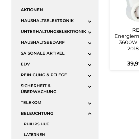
AKTIONEN
HAUSHALTSELEKTRONIK
R
UNTERHALTUNGSELEKTRONIK
Energiem
3600W 
HAUSHALTSBEDARF
2018
SAISONALE ARTIKEL
39,9
Regulä
EDV
REINIGUNG & PFLEGE
Produ
SICHERHEIT &
ÜBERWACHUNG
TELEKOM
BELEUCHTUNG
PHILIPS HUE
LATERNEN