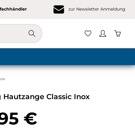
ofachhändler
zur Newsletter Anmeldung
Warenko
nox
g Hautzange Classic Inox
eis:
95 €
k