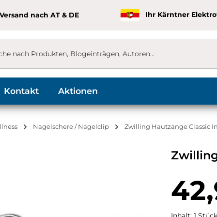
 Versand nach AT & DE
Ihr Kärntner Elektr
Kontakt
Aktionen
llness
Nagelschere / Nagelclip
Zwilling Hautzange Classic I
Zwillin
Regulärer Pr
42,
Inhalt:
1 Stüc