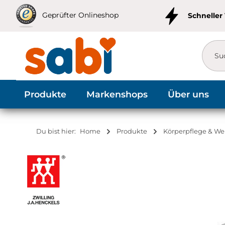
m Hauptinhalt springen
Zur Suche springen
Zur Hauptnavigation springen
Geprüfter Onlineshop
Schneller
Produkte
Markenshops
Über uns
Du bist hier:
Home
Produkte
Körperpflege & We
Bildergalerie überspringen