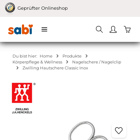
Zum Hauptinhalt springen
Geprüfter Onlineshop
Waren
Du bist hier:
Home
Produkte
Körperpflege & Wellness
Nagelschere / Nagelclip
Zwilling Hautschere Classic Inox
Bildergalerie überspringen