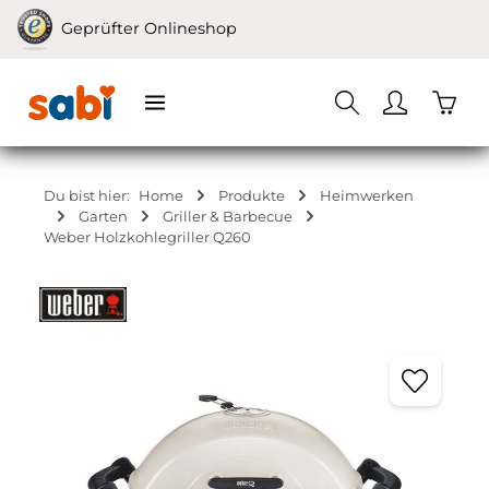
Zum Hauptinhalt springen
Geprüfter Onlineshop
Waren
Du bist hier:
Home
Produkte
Heimwerken
Garten
Griller & Barbecue
Weber Holzkohlegriller Q260
Bildergalerie überspringen