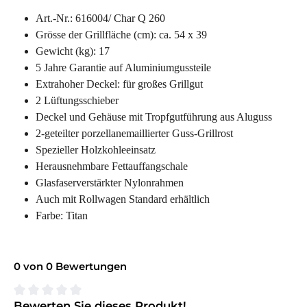
Art.-Nr.: 616004/ Char Q 260
Grösse der Grillfläche (cm): ca. 54 x 39
Gewicht (kg): 17
5 Jahre Garantie auf Aluminiumgussteile
Extrahoher Deckel: für großes Grillgut
2 Lüftungsschieber
Deckel und Gehäuse mit Tropfgutführung aus Aluguss
2-geteilter porzellanemaillierter Guss-Grillrost
Spezieller Holzkohleeinsatz
Herausnehmbare Fettauffangschale
Glasfaserverstärkter Nylonrahmen
Auch mit Rollwagen Standard erhältlich
Farbe: Titan
0 von 0 Bewertungen
Bewerten Sie dieses Produkt!
Durchschnittliche Bewertung von 0 von 5 Sternen