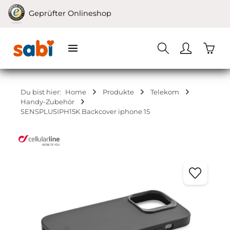
Zum Hauptinhalt springen
Geprüfter Onlineshop
Waren
Du bist hier:
Home
Produkte
Telekom
Handy-Zubehör
SENSPLUSIPH15K Backcover iphone 15
Bildergalerie überspringen