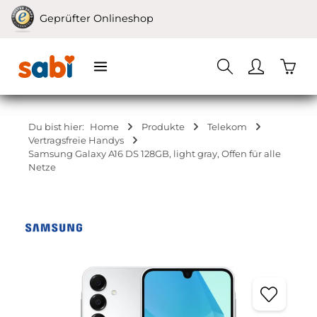
Zum Hauptinhalt springen
Geprüfter Onlineshop
Waren
Du bist hier:
Home
Produkte
Telekom
Vertragsfreie Handys
Samsung Galaxy A16 DS 128GB, light gray, Offen für alle
Netze
Bildergalerie überspringen