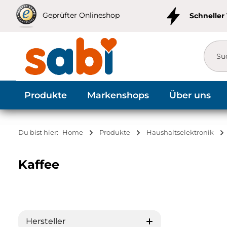
m Hauptinhalt springen
Zur Suche springen
Zur Hauptnavigation springen
Geprüfter Onlineshop
Schneller
Produkte
Markenshops
Über uns
Du bist hier:
Home
Produkte
Haushaltselektronik
Kaffee
Hersteller