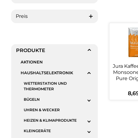
Preis
PRODUKTE
AKTIONEN
Jura Kaffe
Monsoone
HAUSHALTSELEKTRONIK
Pure Ori
WETTERSTATION UND
THERMOMETER
8,6
Regul
Produ
BÜGELN
UHREN & WECKER
HEIZEN & KLIMAPRODUKTE
KLEINGERÄTE