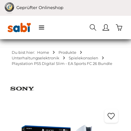
Zum Hauptinhalt springen
Geprüfter Onlineshop
Waren
Du bist hier:
Home
Produkte
Unterhaltungselektronik
Spielekonsolen
Playstation PS5 Digital Slim - EA Sports FC 26 Bundle
Bildergalerie überspringen