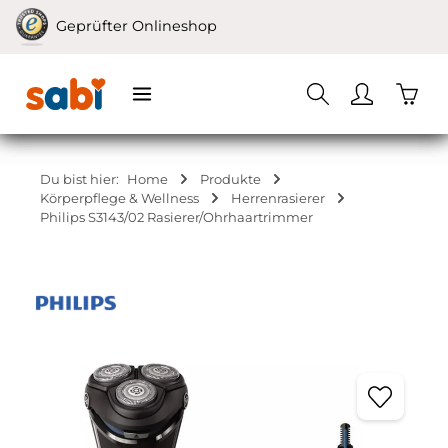
Zum Hauptinhalt springen
Geprüfter Onlineshop
Waren
Du bist hier:
Home
Produkte
Körperpflege & Wellness
Herrenrasierer
Philips S3143/02 Rasierer/Ohrhaartrimmer
Bildergalerie überspringen