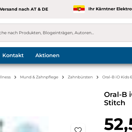
 Versand nach AT & DE
Ihr Kärntner Elektr
Kontakt
Aktionen
llness
Mund & Zahnpflege
Zahnbürsten
Oral-B iO Kids 
Oral-B 
Stitch
Regulärer Pr
52,