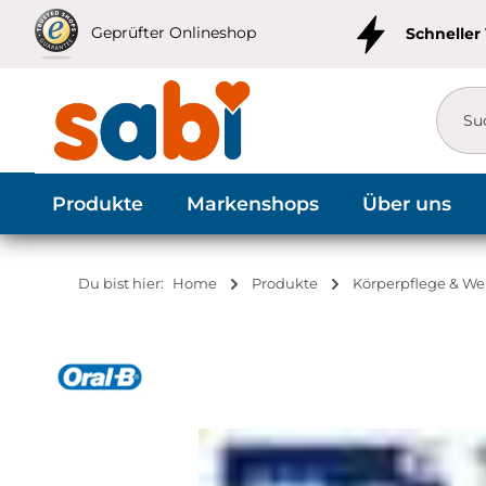
m Hauptinhalt springen
Zur Suche springen
Zur Hauptnavigation springen
Geprüfter Onlineshop
Schneller
Produkte
Markenshops
Über uns
Du bist hier:
Home
Produkte
Körperpflege & We
Bildergalerie überspringen