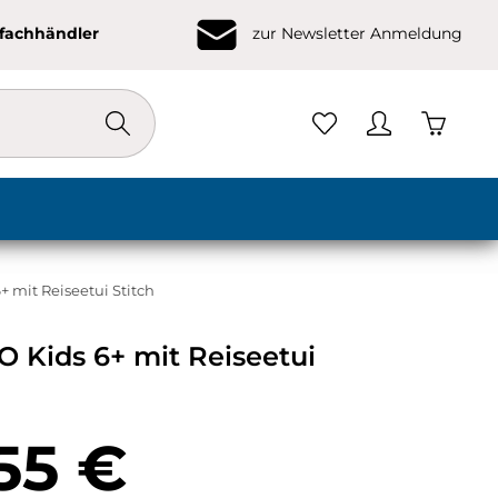
ofachhändler
zur Newsletter Anmeldung
Warenko
6+ mit Reiseetui Stitch
iO Kids 6+ mit Reiseetui
eis:
55 €