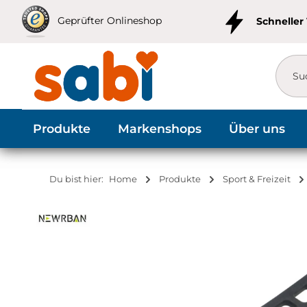
m Hauptinhalt springen
Zur Suche springen
Zur Hauptnavigation springen
Geprüfter Onlineshop
Schneller
Produkte
Markenshops
Über uns
Du bist hier:
Home
Produkte
Sport & Freizeit
Bildergalerie überspringen