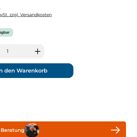
k
MwSt. zzgl. Versandkosten
ügbar
 Anzahl: Gib den gewünschten Wert ei
In den Warenkorb
 Beratung