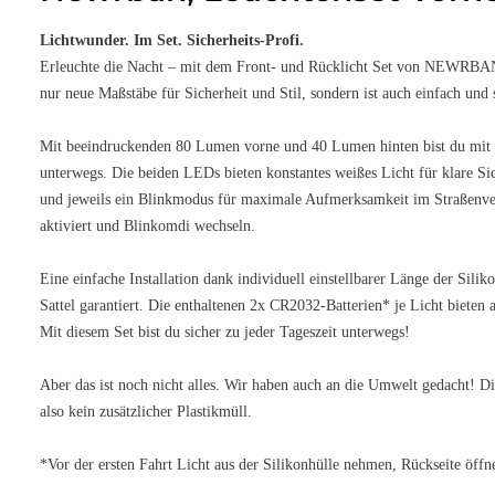
Lichtwunder. Im Set. Sicherheits-Profi.
Erleuchte die Nacht – mit dem Front- und Rücklicht Set von NEWRBAN. 
nur neue Maßstäbe für Sicherheit und Stil, sondern ist auch einfach und 
Mit beeindruckenden 80 Lumen vorne und 40 Lumen hinten bist du mit d
unterwegs. Die beiden LEDs bieten konstantes weißes Licht für klare Si
und jeweils ein Blinkmodus für maximale Aufmerksamkeit im Straßenv
aktiviert und Blinkomdi wechseln.
Eine einfache Installation dank individuell einstellbarer Länge der Silik
Sattel garantiert. Die enthaltenen 2x CR2032-Batterien* je Licht bieten 
Mit diesem Set bist du sicher zu jeder Tageszeit unterwegs!
Aber das ist noch nicht alles. Wir haben auch an die Umwelt gedacht! D
also kein zusätzlicher Plastikmüll.
*Vor der ersten Fahrt Licht aus der Silikonhülle nehmen, Rückseite öffn