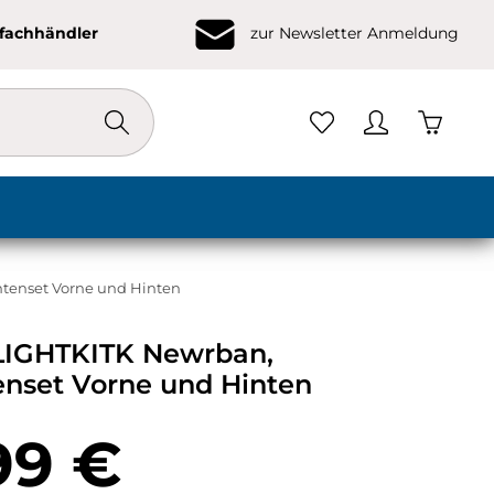
ofachhändler
zur Newsletter Anmeldung
Warenko
enset Vorne und Hinten
GHTKITK Newrban,
nset Vorne und Hinten
eis:
99 €