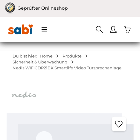
Zum Hauptinhalt springen
Geprüfter Onlineshop
Waren
Du bist hier:
Home
Produkte
Sicherheit & Überwachung
Nedis WIFICDP21BK Smartlife Video Türsprechanlage
Bildergalerie überspringen