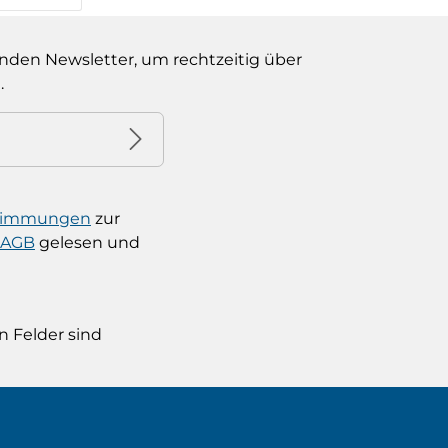
lächen um die Anzahl zu erhöhen oder
Gib den gewünschten Wert ein oder b
nden Newsletter, um rechtzeitig über
.
stimmungen
zur
AGB
gelesen und
n Felder sind