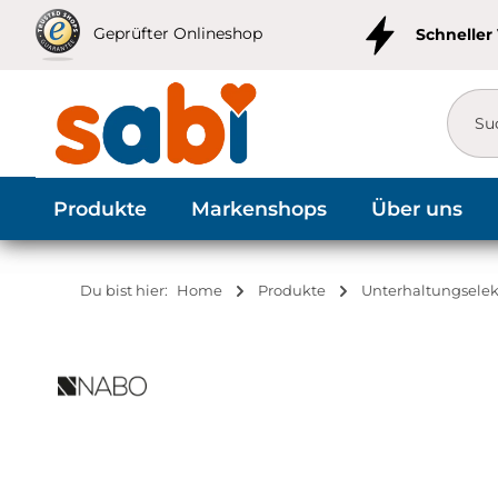
m Hauptinhalt springen
Zur Suche springen
Zur Hauptnavigation springen
Geprüfter Onlineshop
Schneller
Produkte
Markenshops
Über uns
Du bist hier:
Home
Produkte
Unterhaltungselek
Bildergalerie überspringen