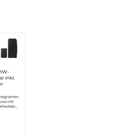
HW-
 inkl.
er
ntegrierten
und mit
XPerfekt
tsprecher
den Raum
t Sound Pro