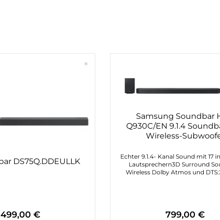
Samsung Soundbar 
Q930C/EN 9.1.4 Soundbar
Wireless-Subwoof
Echter 9.1.4- Kanal Sound mit 17 i
bar DS75Q.DDEULLK
Lautsprechern3D Surround So
Wireless Dolby Atmos und DTS:
abgestimmte TV & Soundbar Lau
dank Q-SymphonyPerfekt auf 
abgestimmter Sound mit SpaceFi
499,00 €
799,00 €
Regulärer Preis:
Regulärer Preis: