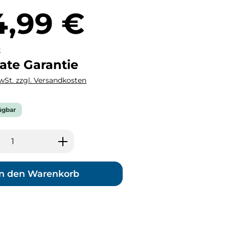
eis:
4,99 €
k
ate Garantie
MwSt. zzgl. Versandkosten
ügbar
 Anzahl: Gib den gewünschten Wert ei
In den Warenkorb