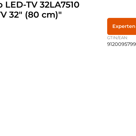
o LED-TV 32LA7510
 32" (80 cm)"
Experten
GTIN/EAN:
9120095799