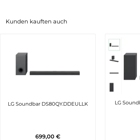
Kunden kauften auch
Produktgalerie überspringen
LG Sound
LG Soundbar DS80QY.DDEULLK
699,00 €
Regulärer Preis: