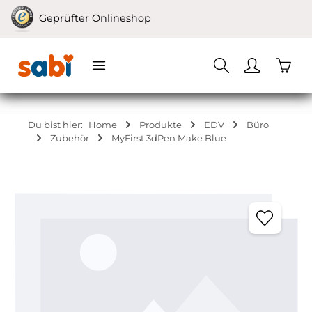
Zum Hauptinhalt springen
Geprüfter Onlineshop
Waren
Du bist hier:
Home
Produkte
EDV
Büro
Zubehör
MyFirst 3dPen Make Blue
Bildergalerie überspringen