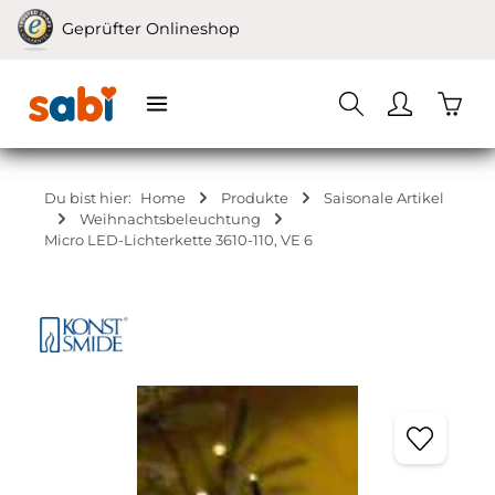
Zum Hauptinhalt springen
Geprüfter Onlineshop
Waren
Du bist hier:
Home
Produkte
Saisonale Artikel
Weihnachtsbeleuchtung
Micro LED-Lichterkette 3610-110, VE 6
Bildergalerie überspringen