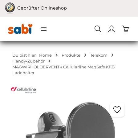
Zum Hauptinhalt springen
Geprüfter Onlineshop
Waren
Du bist hier:
Home
Produkte
Telekom
Handy-Zubehör
MAGWIRHOLDERVENTK Cellularline MagSafe KFZ-
Ladehalter
Bildergalerie überspringen