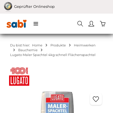
Zum Hauptinhalt springen
Geprüfter Onlineshop
Waren
Du bist hier:
Home
Produkte
Heimwerken
Bauchemie
Lugato Maler Spachtel 4kg schnell Flächenspachtel
Bildergalerie überspringen