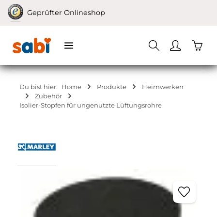
Zum Hauptinhalt springen
Geprüfter Onlineshop
Waren
Du bist hier:
Home
Produkte
Heimwerken
Zubehör
Isolier-Stopfen für ungenutzte Lüftungsrohre
Bildergalerie überspringen