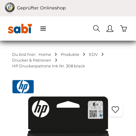
Zum Hauptinhalt springen
Geprüfter Onlineshop
Waren
Du bist hier:
Home
Produkte
EDV
Drucker & Patronen
HP Druckerpatrone Ink Nr. 308 black
Bildergalerie überspringen