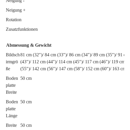
Neigung -
Neigung +
Rotation
Zusatzfunktionen
Abmessung & Gewicht
Bildsch
81 cm (32")/ 84 cm (33")/ 86 cm (34")/ 89 cm (35")/ 91 cm
irmgrö
(43")/ 112 cm (44")/ 114 cm (45")/ 117 cm (46")/ 119 cm (
ße
(55")/ 142 cm (56")/ 147 cm (58")/ 152 cm (60")/ 163 cm (
Boden
50 cm
platte
Breite
Boden
50 cm
platte
Länge
Breite
50 cm