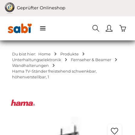
Zum Hauptinhalt springen
Geprüfter Onlineshop
Waren
Du bist hier:
Home
Produkte
Unterhaltungselektronik
Fernseher & Beamer
Wandhalterungen
Hama TV-Ständer freistehend schwenkbar,
höhenverstellbar, 1
Bildergalerie überspringen