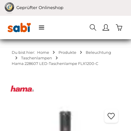
Zum Hauptinhalt springen
Geprüfter Onlineshop
Waren
Du bist hier:
Home
Produkte
Beleuchtung
Taschenlampen
Hama 228607 LED-Taschenlampe FLX1200-C
Bildergalerie überspringen