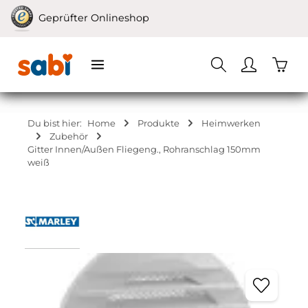
Zum Hauptinhalt springen
Geprüfter Onlineshop
Waren
Du bist hier:
Home
Produkte
Heimwerken
Zubehör
Gitter Innen/Außen Fliegeng., Rohranschlag 150mm
weiß
Bildergalerie überspringen