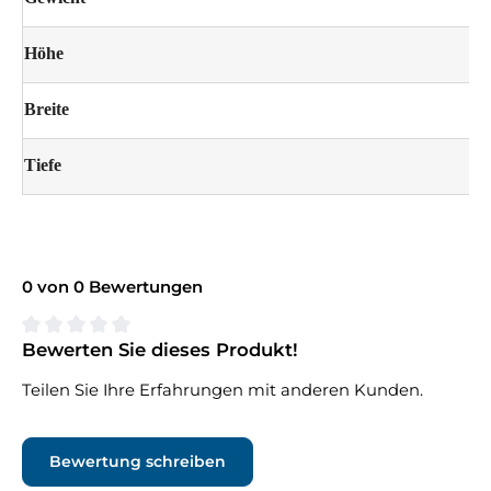
Höhe
Breite
Tiefe
0 von 0 Bewertungen
Bewerten Sie dieses Produkt!
Durchschnittliche Bewertung von 0 von 5 Sternen
Teilen Sie Ihre Erfahrungen mit anderen Kunden.
Bewertung schreiben