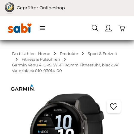
Zum Hauptinhalt springen
Geprüfter Onlineshop
Waren
Du bist hier:
Home
Produkte
Sport & Freizeit
Fitness & Pulsuhren
Garmin Venu 4, GPS, Wi-Fi, 45mm Fitnessuhr, black w/
slate+black 010-03014-00
Bildergalerie überspringen