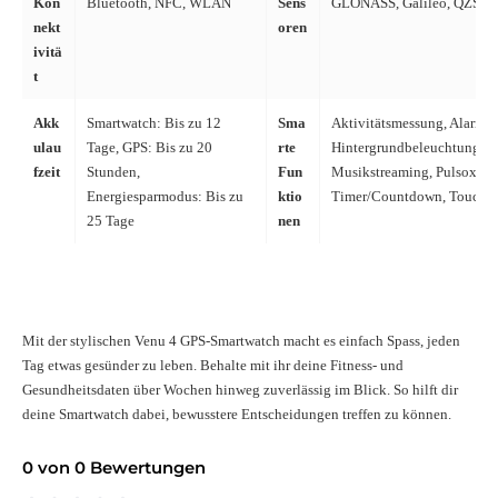
Kon
Bluetooth, NFC, WLAN
Sens
GLONASS, Galileo, QZSS, 
nekt
oren
ivitä
t
Akk
Smartwatch: Bis zu 12
Sma
Aktivitätsmessung, Alarm, 
ulau
Tage, GPS: Bis zu 20
rte
Hintergrundbeleuchtung, H
fzeit
Stunden,
Fun
Musikstreaming, Pulsoximet
Energiesparmodus: Bis zu
ktio
Timer/Countdown, Touchsc
25 Tage
nen
Mit der stylischen Venu 4 GPS-Smartwatch macht es einfach Spass, jeden
Tag etwas gesünder zu leben. Behalte mit ihr deine Fitness- und
Gesundheitsdaten über Wochen hinweg zuverlässig im Blick. So hilft dir
deine Smartwatch dabei, bewusstere Entscheidungen treffen zu können.
0 von 0 Bewertungen