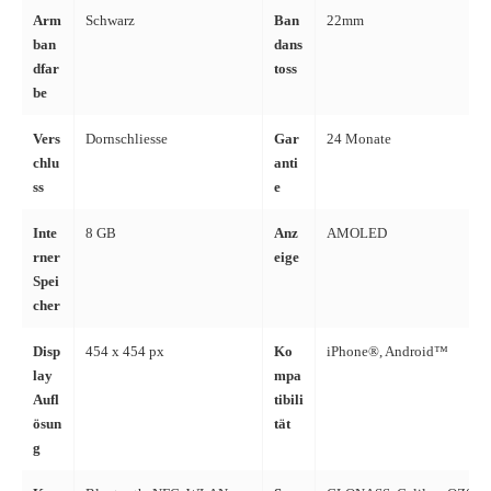
Arm
Schwarz
Ban
22mm
ban
dans
dfar
toss
be
Vers
Dornschliesse
Gar
24 Monate
chlu
anti
ss
e
Inte
8 GB
Anz
AMOLED
rner
eige
Spei
cher
Disp
454 x 454 px
Ko
iPhone®, Android™
lay
mpa
Aufl
tibili
ösun
tät
g