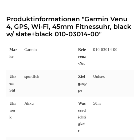
Produktinformationen "Garmin Venu
4, GPS, Wi-Fi, 45mm Fitnessuhr, black
w/ slate+black 010-03014-00"
Mar
Garmin
Refe
010-03014-00
ke
renz
-Nr.
Uhr
sportlich
Ziel
Unisex
en
grup
Stil
pe
Uhr
Akku
Was
50m
wer
serd
k
ichti
gkei
t