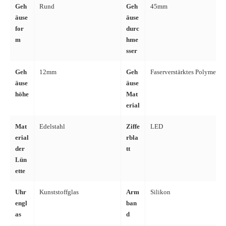
Geh
Rund
Geh
45mm
äuse
äuse
for
durc
m
hme
sser
Geh
12mm
Geh
Faserverstärktes Polymer m
äuse
äuse
höhe
Mat
erial
Mat
Edelstahl
Ziffe
LED
erial
rbla
der
tt
Lün
ette
Uhr
Kunststoffglas
Arm
Silikon
engl
ban
as
d