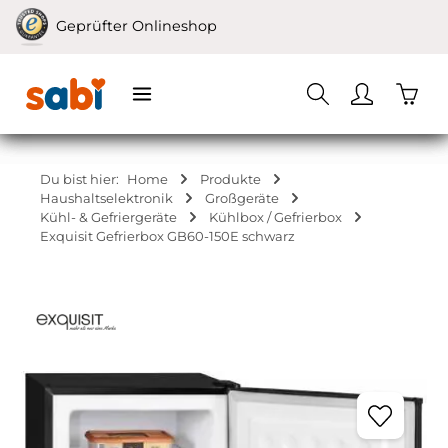
Zum Hauptinhalt springen
Geprüfter Onlineshop
Waren
Du bist hier:
Home
Produkte
Haushaltselektronik
Großgeräte
Kühl- & Gefriergeräte
Kühlbox / Gefrierbox
Exquisit Gefrierbox GB60-150E schwarz
Bildergalerie überspringen