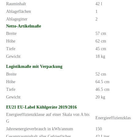
Rauminhalt
42 l
Ablageflächen
1
Ablagegitter
2
Netto-Artikelmaße
Breite
57 cm
Höhe
62 cm
Tiefe
45 cm
Gewicht
18 kg
Logistikmaße mit Verpackung
Breite
52 cm
Höhe
64.5 cm
Tiefe
46.5 cm
Gewicht
20 kg
EU21 EU-Label Kühlgeräte 2019/2016
Energieeffizienzklasse auf einer Skala von A bis
Energieeffizienzklasse 
G
Jahresenergieverbrauch in kWh/annum
150
Gesamtrauminhalt aller Gefrierfächer
42 Liter